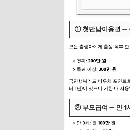
① 첫만남이용권 — 
① 첫만남이용권 — 
② 부모급여 — 만 
③ 아동수당 — 202
모든 출생아에게 출생 직후 한
8세에 끊긴 아동수당
첫째:
200만 원
신청은 한 번에 — 
둘째 이상:
300만 원
정리
국민행복카드 바우처 포인트로 
터 1년)이 있으니 기한 내 사
② 부모급여 — 만 
만 0세: 월
100만 원