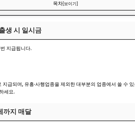
목차
[보이기]
출생 시 일시금
출생 시 일시금
1세까지 매달
6년 만 9세 미만으로 확대
 번 지급됩니다.
, 다시 받을 수 있다
행복출산 원스톱
지급되며, 유흥·사행업종을 제외한 대부분의 업종에서 쓸 수 있
용하세요.
1세까지 매달