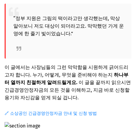
FAQ: 자주 묻는 질문
Q. 심사 기간은 보통 얼마나 걸리나요?
“정부 지원은 그림의 떡이라고만 생각했는데, 막상
알아보니 저도 대상이 되더라고요. 막막했던 가게 운
Q. 기존에 다른 대출이 있어도 신청할 수 있나요?
영에 한 줄기 빛이었습니다.”
Q. 자금 사용처를 증빙해야 하나요?
Q. 아쉽게 부결되었을 경우 재신청이 가능한가요?
마무리 및 지원 성공을 위한 최종 팁
이 글에서는 사장님들의 그런 막막함을 시원하게 긁어드리
승인율을 높이는 실전 팁 3가지
고자 합니다. 누가, 어떻게, 무엇을 준비해야 하는지
하나부
터 열까지 친절하게 알려드릴게요.
이 글을 끝까지 읽으시면
긴급경영안정자금의 모든 것을 이해하고, 지금 바로 신청할
용기와 자신감을 얻게 되실 겁니다.
🔗 소상공인 긴급경영안정자금 안내 및 신청 방법