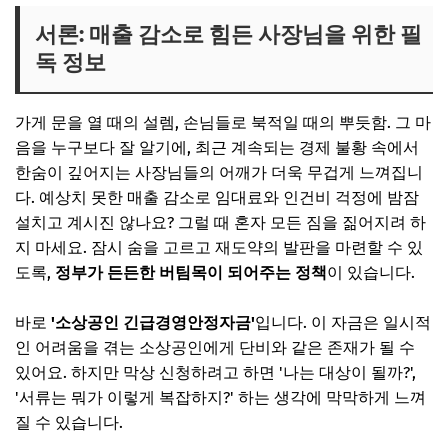
소상공인 긴급경영안정자금이란?
서론: 매출 감소로 힘든 사장님을 위한 필
독 정보
어떤 목적을 가지고 있나요?
2024년 정책의 주요 특징
가게 문을 열 때의 설렘, 손님들로 북적일 때의 뿌듯함. 그 마
지원 대상 자격 요건 확인하기
음을 누구보다 잘 알기에, 최근 계속되는 경제 불황 속에서
첫째, '소상공인'이어야 합니다
한숨이 깊어지는 사장님들의 어깨가 더욱 무겁게 느껴집니
다. 예상치 못한 매출 감소로 임대료와 인건비 걱정에 밤잠
둘째, 경영 애로 사실을 증빙해야 합니다
설치고 계시진 않나요? 그럴 때 혼자 모든 짐을 짊어지려 하
셋째, 지원 제외 대상이 아니어야 합니다
지 마세요. 잠시 숨을 고르고 재도약의 발판을 마련할 수 있
단계별 신청 방법 및 필요 서류 총정리
도록,
정부가 든든한 버팀목이 되어주는 정책
이 있습니다.
신청 방법: 내게 맞는 채널 선택하기
바로
'소상공인 긴급경영안정자금'
입니다. 이 자금은 일시적
필수 서류, 미리 챙겨두세요!
인 어려움을 겪는 소상공인에게 단비와 같은 존재가 될 수
지원 내용: 한도, 금리, 상환 조건
있어요. 하지만 막상 신청하려고 하면 '나는 대상이 될까?',
'서류는 뭐가 이렇게 복잡하지?' 하는 생각에 막막하게 느껴
최대 한도와 금리는 어떻게 되나요?
질 수 있습니다.
상환 기간은 넉넉할까요?