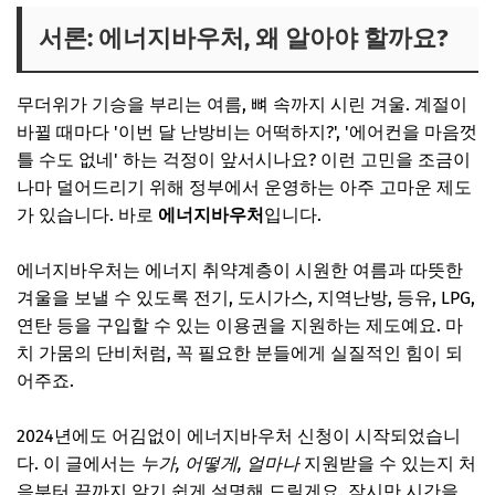
에너지바우처 지원 대상 및 자격 조건
서론: 에너지바우처, 왜 알아야 할까요?
소득 기준은 어떻게 되나요?
무더위가 기승을 부리는 여름, 뼈 속까지 시린 겨울. 계절이
가구원 특성 기준도 확인해야 해요!
바뀔 때마다 '이번 달 난방비는 어떡하지?', '에어컨을 마음껏
아쉽지만, 지원에서 제외되는 경우도 있어요
틀 수도 없네' 하는 걱정이 앞서시나요? 이런 고민을 조금이
2024년 에너지바우처 신청 기간 및 방법
나마 덜어드리기 위해 정부에서 운영하는 아주 고마운 제도
가 있습니다. 바로
에너지바우처
입니다.
신청 기간: 잊지 마세요!
어떻게 신청하나요?
에너지바우처는 에너지 취약계층이 시원한 여름과 따뜻한
신청 시 필요한 서류는 무엇인가요?
겨울을 보낼 수 있도록 전기, 도시가스, 지역난방, 등유, LPG,
연탄 등을 구입할 수 있는 이용권을 지원하는 제도예요. 마
가구원 수별 지원금액 한눈에 보기
치 가뭄의 단비처럼, 꼭 필요한 분들에게 실질적인 힘이 되
알아두면 좋은 팁!
어주죠.
에너지바우처 사용 방법 및 잔액 확인
2024년에도 어김없이 에너지바우처 신청이 시작되었습니
방법 1: 요금 차감 (가장 편리한 방법)
다. 이 글에서는
누가, 어떻게, 얼마나
지원받을 수 있는지 처
방법 2: 국민행복카드 사용 (직접 구매 시)
음부터 끝까지 알기 쉽게 설명해 드릴게요. 잠시만 시간을