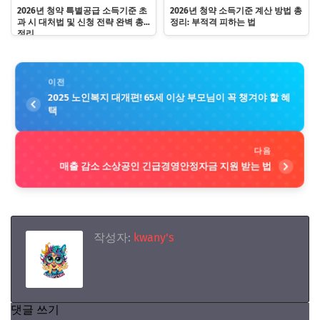
2026년 청약 특별공급 소득기준 초
2026년 청약 소득기준 계산 방법 총
과 시 대처법 및 신청 전략 완벽 총
정리: 부적격 피하는 법
정리
이전
2025 노인복지 대개편! 65세 이상 부모님이 꼭 챙겨야 할 혜
택
다음
매출 감소 소상공인 긴급경영안정자금 지원 받는 법
작성자:
kwany's
댓글 쓰기