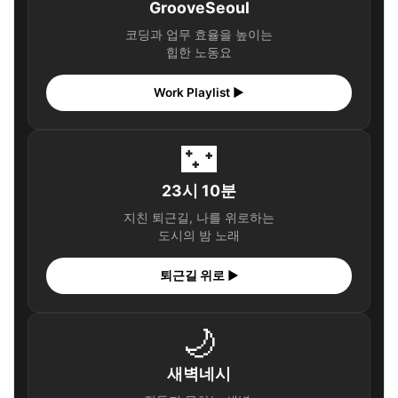
GrooveSeoul
코딩과 업무 효율을 높이는
힙한 노동요
Work Playlist ▶
🌃
23시 10분
지친 퇴근길, 나를 위로하는
도시의 밤 노래
퇴근길 위로 ▶
🌙
새벽네시