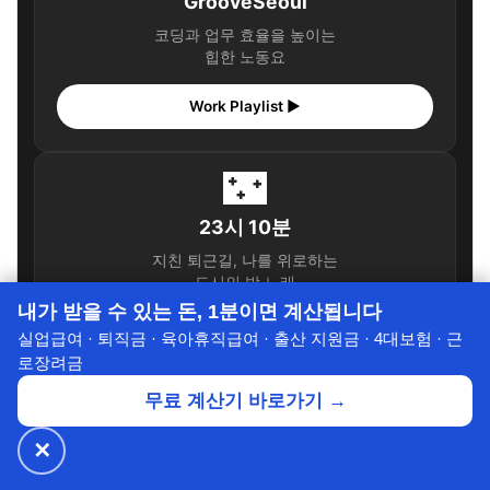
GrooveSeoul
코딩과 업무 효율을 높이는
힙한 노동요
Work Playlist ▶
🌃
23시 10분
지친 퇴근길, 나를 위로하는
도시의 밤 노래
내가 받을 수 있는 돈, 1분이면 계산됩니다
퇴근길 위로 ▶
실업급여 · 퇴직금 · 육아휴직급여 · 출산 지원금 · 4대보험 · 근
로장려금
🌙
무료 계산기 바로가기 →
✕
새벽네시
🔥 넷플릭스·디즈니+
월 ₩4,900~
공식가 1/3
✕
할인받기 →
⭐ 7년의 신뢰
잠들지 못하는 새벽,