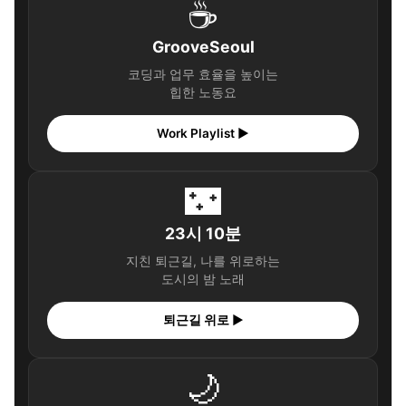
☕
GrooveSeoul
코딩과 업무 효율을 높이는
힙한 노동요
Work Playlist ▶
🌃
23시 10분
지친 퇴근길, 나를 위로하는
도시의 밤 노래
퇴근길 위로 ▶
🌙