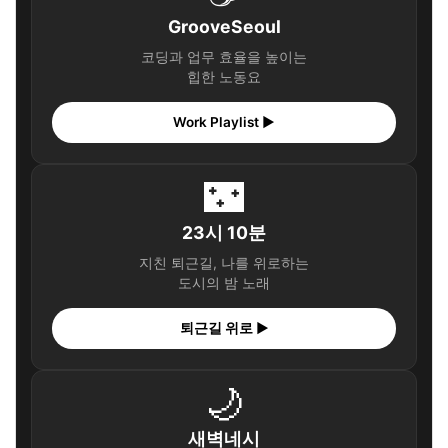
GrooveSeoul
코딩과 업무 효율을 높이는
힙한 노동요
Work Playlist ▶
🌃
23시 10분
지친 퇴근길, 나를 위로하는
도시의 밤 노래
퇴근길 위로 ▶
🌙
새벽네시