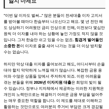
앓지 마세요
✨ 당신을 위한 큐레이션
2026년 이자지원 대출, 과연 무엇일까요?
"이번 달 이자도 벌써…" 많은 분들이 전세대출 이자 고지서
🎧 당신의 시간, 어떤 음악이 필요한가요?
를 받아볼 때마다 한숨부터 나오신다고 해요. 몇 년 전만 해
✨ 당신을 위한 큐레이션
도 상상하기 어려웠던 금리 인상으로 인해, 이전보다 몇십만
원씩 더 이자를 내야 하는 상황에 놓인 가정도 적지 않을 것
누가 받을 수 있나요? 자격 조건 상세 가이드
입니다. 그저 한숨만 쉬고 있을 수는 없죠.
힘겹게 벌어들인
기본적인 자격 요건은 다음과 같습니다.
소중한 돈
이 이자로 줄줄 새어 나가는 것을 더 이상 방치할
🎧 당신의 시간, 어떤 음악이 필요한가요?
수는 없습니다.
✨ 당신을 위한 큐레이션
하지만 막상 대출 이자를 줄여보려고 해도, 어디서부터 손을
신청부터 실행까지! 복잡하지 않아요
대야 할지 막막하게 느껴질 때가 많습니다. 복잡한 금융 용
대출 신청, 이렇게 진행됩니다!
어와 수많은 상품들 앞에서 주저하게 되죠. 이런 어려움을
겪는 분들을 위해
2026년 이자지원 대출
은 희망의 빛이 될
🎧 당신의 시간, 어떤 음악이 필요한가요?
수 있습니다. 정부나 지자체에서 제공하는 이러한 지원책은
✨ 당신을 위한 큐레이션
개인의 노력만으로는 해결하기 어려운 금융 부담을 덜어주
실제 사용자 후기 & 숨겨진 꿀팁
는 매우 중요한 역할을 합니다. 이 제도를 제대로 이해하고
활용하는 것만으로도 여러분의 주거비 부담은 크게 경감될
놓치지 마세요! 숨겨진 꿀팁