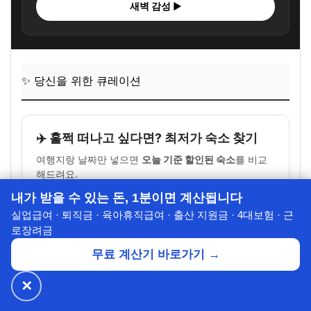
새벽 감성 ▶
✨ 당신을 위한 큐레이션
✈️ 훌쩍 떠나고 싶다면? 최저가 숙소 찾기
여행지랑 날짜만 넣으면
오늘 기준 할인된 숙소
를 비교
해드려요.
내가 받을 수 있는 돈, 1분이면 계산됩니다
실업급여 · 퇴직금 · 육아휴직급여 · 출산 지원금 · 4대보험 · 근
로장려금
💸 OTT·유튜브·AI 반값 구독
무료 계산기 바로가기 →
넷플릭스, 유튜브 프리미엄, 챗GPT
✕
🔥 넷플릭스·디즈니+
월 ₩4,900~
공식가 1/3
최대 60% 할인
된 가격으로 이용하세요.
✕
할인받기 →
⭐ 7년의 신뢰
WRVE6
(추가 할인 코드:
)