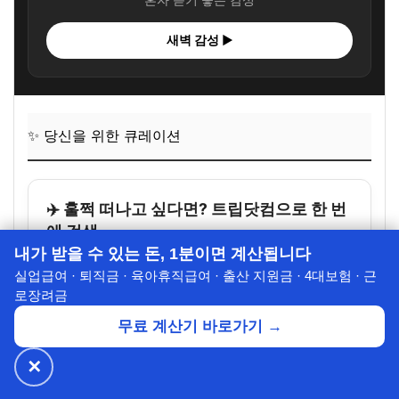
혼자 듣기 좋은 감성
새벽 감성 ▶
✨ 당신을 위한 큐레이션
✈️ 훌쩍 떠나고 싶다면? 트립닷컴으로 한 번
에 검색
내가 받을 수 있는 돈, 1분이면 계산됩니다
여행지랑 날짜만 넣으면
Trip.com
에서
실업급여 · 퇴직금 · 육아휴직급여 · 출산 지원금 · 4대보험 · 근
호텔 · 항공 · 기차 특가를 한 번에 비교할 수 있어요.
로장려금
무료 계산기 바로가기 →
✕
🔥 넷플릭스·디즈니+
월 ₩4,900~
공식가 1/3
✕
할인받기 →
⭐ 7년의 신뢰