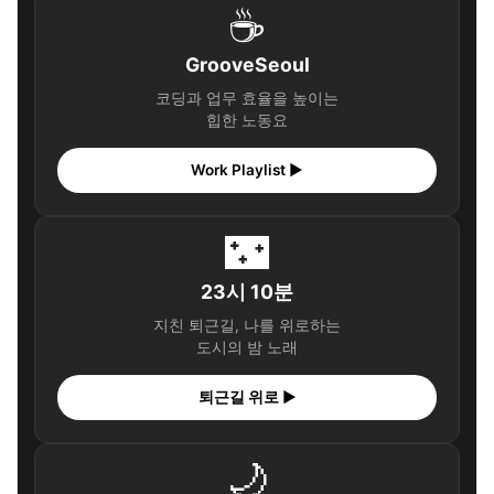
☕
GrooveSeoul
코딩과 업무 효율을 높이는
힙한 노동요
Work Playlist ▶
🌃
23시 10분
지친 퇴근길, 나를 위로하는
도시의 밤 노래
퇴근길 위로 ▶
🌙