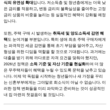
식의 유연성 확대
입니다. 저소득층 및 청년층에게는 더욱 낮
✨ 당신을 위한 큐레이션
은 금리를 적용하고, 변동 금리의 불확실성을 줄여주는 고정
금리 상품의 비중을 늘리는 등 실질적인 혜택이 강화될 예정
지역별 맞춤 지원과 놓치지 말아야 할 정보
입니다.
🎧 당신의 시간, 어떤 음악이 필요한가요?
✨ 당신을 위한 큐레이션
또한, 주택 구매 시 발생하는
취득세 및 양도소득세 감면 혜
택
도 눈여겨볼 부분입니다. 특히 생애 최초 주택 구매자에게
자주 묻는 질문
는 파격적인 세금 감면을 통해 초기 부담을 덜어주고, 자산
Q. 2026년 정책은 언제부터 적용되나요?
형성을 위한 디딤돌 역할을 할 것으로 기대됩니다. 과거에는
Q. 소득 기준은 어떻게 되나요?
대출을 받기 위해 까다로운 자격 요건을 맞춰야 했지만,
2026년 정책은
소득 기준 및 자산 기준을 현실화
하여 더 많
Q. 주택 가격 제한은 없나요?
은 무주택자들이 혜택을 누릴 수 있도록 문턱을 낮추고 있습
🎧 당신의 시간, 어떤 음악이 필요한가요?
니다. 이제 막 독립을 시작하는 청년들이나 새 가정을 꾸리
는 신혼부부에게는 그야말로 희소식이 아닐 수 없습니다. 이
✨ 당신을 위한 큐레이션
러한 정책 변화들을 미리 파악하고 준비하는 것이 성공적인
무주택 새출발, 2026년 기회를 잡아 성공적인 내 집 마련을!
내 집 마련의 첫걸음이 될 것입니다.
🎧 당신의 시간, 어떤 음악이 필요한가요?
✨ 당신을 위한 큐레이션