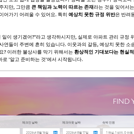
 주거 형태별 반려동물 규정 완벽 해부
주지만, 그만큼
큰 책임과 노력이 따르는 존재
라는 것을 잊어서는
이어가기 어려울 수 있어요. 특히
예상치 못한 규정 위반
은 반려
택
런 일이 생기겠어?"라고 생각하시지만, 실제로 아파트 관리 규정
독주택
사연들이 주변에 흔히 있습니다. 이웃과의 갈등, 예상치 못한 소송
보! 놓치지 마세요
요? 이러한 불상사를 막기 위해서는
환상적인 기대보다는 현실적
로 '알고 준비하는 것'에서 시작됩니다.
6
이것만은 꼭! 필수 준비물 리스트