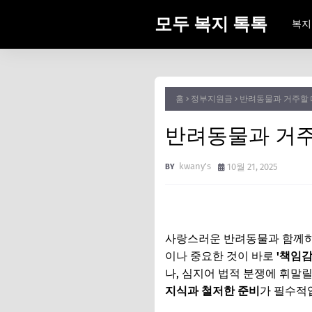
모두 복지 톡톡
복지
홈
정부지원금
반려동물과 거주할 
반려동물과 거주
kwany's
10월 21, 2025
사랑스러운 반려동물과 함께하
이나 중요한 것이 바로
'책임감
나, 심지어 법적 분쟁에 휘말
지식과 철저한 준비
가 필수적