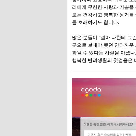
우리 집은 괜찮을까?
리에게 무한한 사랑과 기쁨을 
로는 건강하고 행복한 동거를 
1. 아파트 및 공동주
를 초래하기도 합니다.
2. 오피스텔 및 빌라
많은 분들이 "설마 나한테 그
3. 전원주택 및 단
곳으로 보내야 했던 안타까운 
📌 지금 뜨는 꿀정
과될 수 있다는 사실을 아셨나
행복한 반려생활의 첫걸음은 바
추가할인 코드 WRVE
반려동물 입양 전, 
1. 급식 및 급수 용품
2. 배변 용품
3. 이동 및 휴식 용품
4. 미용 및 위생 용품
5. 놀이 및 교육 용품