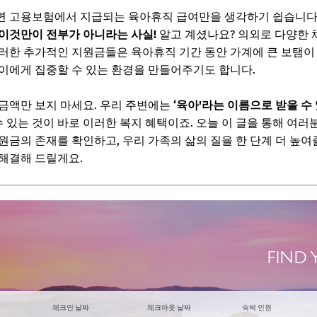
6
면 고용보험에서 지급되는 육아휴직 급여만을 생각하기 쉽습니다.
겨진 육아지원금 유형
이것만이 전부가 아니라는 사실!
알고 계셨나요? 의외로 다양한 
러한 추가적인 지원금들은 육아휴직 기간 동안 가계에 큰 보탬이 
 육아지원금
이에게 집중할 수 있는 환경을 만들어주기도 합니다.
레딧
금액만 보지 마세요. 우리 주변에는
‘육아'라는 이름으로 받을 수
는 복지 혜택
수 있는 것이 바로 이러한 복지 혜택이죠. 오늘 이 글을 통해 여
보! 놓치지 마세요
원금의 존재를 확인하고, 우리 가족의 삶의 질을 한 단계 더 높여
해결해 드릴게요.
6
지원금, 어떻게 찾고 신청할까?
복지로' 웹사이트 적극 활용하기
 및 육아지원센터 방문/문의
리 준비하기
보! 놓치지 마세요