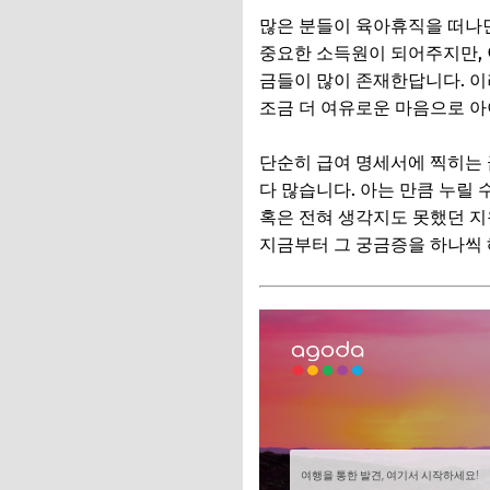
추가할인 코드 WRVE
많은 분들이 육아휴직을 떠나
놓치면 후회할, 숨
중요한 소득원이 되어주지만,
금들이 많이 존재한답니다. 이
1. 지자체별 맞춤형
조금 더 여유로운 마음으로 아
2. 국민연금 출산크
단순히 급여 명세서에 찍히는 
3. 회사에서 제공하
다 많습니다. 아는 만큼 누릴 
📌 지금 뜨는 꿀정
혹은 전혀 생각지도 못했던 지
지금부터 그 궁금증을 하나씩 
추가할인 코드 WRVE
우리 가족에게 맞는 
1. '정부24'와 '
2. 지자체 홈페이지
3. 필요한 서류 미
📌 지금 뜨는 꿀정