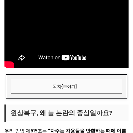
목차
[보이기]
원상복구, 왜 늘 논란의 중심일까요?
📌 지금 뜨는 꿀정보! 놓치지 마세요
원상복구, 왜 늘 논란의 중심일까요?
추가할인 코드 WRVE6
우리 민법 제615조는
“차주는 차용물을 반환하는 때에 이를
이것만 알면 끝! 원상복구 분쟁 예방 3가지 핵심