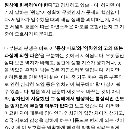
원상에 회복하여야 한다”
고 명시하고 있습니다. 하지만 여
1. 계약서 작성 시 명확한 특약 추가하기
기서 말하는 ‘원상’이 정확히 무엇인지가 문제의 핵심입니
2. 입주/퇴거 시 꼼꼼한 증거 확보 (사진 & 영상)
다. 세입자가 입주했을 때의 새집 상태를 의미하는지, 아니
면 세월의 흐름에 따른 자연스러운 마모를 포함하는지 그 기
3. 감가상각과 통상 마모의 이해
준이 모호하기 때문이죠.
📌 지금 뜨는 꿀정보! 놓치지 마세요
추가할인 코드 WRVE6
대부분의 분쟁은 바로 이
‘통상 마모’와 ‘임차인의 고의 또는
과실에 의한 파손’
을 구분하는 것에서 시작됩니다. 오랫동안
흔한 오해: ‘이 정도는 괜찮겠지?’
살다 보면 벽지가 바래고, 장판에 생활 기스가 생기거나, 못
사례 1: 생활 기스 vs. 명백한 파손
을 박았던 흔적이 남는 것은 자연스러운 일입니다. 하지만
반려동물로 인한 벽지 훼손, 이사 중 가구 파손, 혹은 부주의
사례 2: 벽지 오염, 누구 책임인가?
로 인한 심각한 오염 등은 임차인이 복구해야 할 대상이 될
사례 3: 반려동물 흔적
수 있습니다. 법원 역시 단순히 새것으로 바꾸는 것이 아니
📌 지금 뜨는 꿀정보! 놓치지 마세요
라,
임차인이 사용했던 그 상태에서 발생하는 통상적인 손모
는 임차인이 부담할 의무가 없다
고 보고 있습니다. 이러한
추가할인 코드 WRVE6
미묘한 차이 때문에 임대인과 임차인의 입장 차이가 생기고,
자주 묻는 질문
결국 서로의 감정을 상하게 하는 다툼으로 번지게 되는 것이
Q. 도배, 장판도 세입자가 다 해야 하나요?
죠. 이제 이 모호함을 명확하게 해결할 방법을 알려드릴게