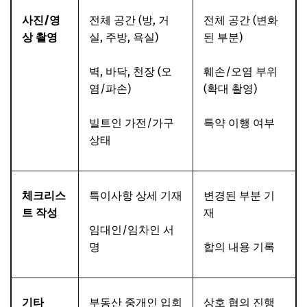
사진/영
전체 공간 (방, 거
전체 공간 (변화
상 촬영
실, 주방, 욕실)
된 부분)
벽, 바닥, 천장 (오
훼손/오염 부위
염/파손)
(확대 촬영)
빌트인 가전/가구
특약 이행 여부
상태
체크리스
특이사항 상세 기재
변경된 부분 기
트 작성
재
임대인/임차인 서
명
합의 내용 기록
기타
부동산 중개인 입회
상호 협의 진행