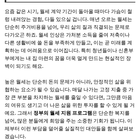
청년이라면 주목! '청년월세 특별지원'으로 숨통 트세요
요즘 같은 시기, 월세 계약 기간이 돌아올 때마다 가슴이 철
청년월세 특별지원, 누가 받을 수 있나요?
렁 내려앉는 경험, 다들 있으실 겁니다. 매년 오르는 월세는
📌 지금 뜨는 꿀정보! 놓치지 마세요
단순히 주거비용을 넘어, 우리 삶의 질과 직결되는 문제로
다가오곤 하죠. 월세 인상은 가처분 소득을 줄여 저축이나
추가할인 코드 WRVE6
다른 생활비에 쓸 돈을 부족하게 만들고, 이는 곧 미래를 계
신혼부부의 든든한 시작, '전월세자금 대출'
획하는 데 어려움으로 이어집니다. 특히 청년들이나 신혼부
어떤 혜택을 받을 수 있나요?
부에게는 내 집 마련의 꿈을 더욱 멀게 만드는 현실적인 장
벽이 되기도 해요.
📌 지금 뜨는 꿀정보! 놓치지 마세요
추가할인 코드 WRVE6
높은 월세는 단순히 돈의 문제가 아니라, 안정적인 삶을 위
나에게 맞는 정부 지원 프로그램, 어떻게 선택해야 할까요?
협하는 요소가 될 수 있습니다. 매달 나가는 고정 지출 중 가
장 큰 부분을 차지하는 월세를 줄일 수 있다면, 그만큼 마음
체크리스트: 나에게 맞는 프로그램 찾기
의 여유도 생기고 더 나은 삶을 위한 투자를 할 수 있게 될 거
📌 지금 뜨는 꿀정보! 놓치지 마세요
예요. 그래서
정부의 월세 지원 프로그램
은 단순한 복지를
추가할인 코드 WRVE6
넘어, 많은 분들에게 희망을 주는 소중한 기회가 됩니다. 이
제부터 이런 부담을 덜어줄 실질적인 대안들을 함께 살펴보
자주 묻는 질문
겠습니다.