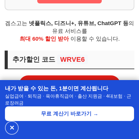
겜스고는
넷플릭스, 디즈니+, 유튜브, ChatGPT 등
의
유료 서비스를
최대 60% 할인 받아
이용할 수 있습니다.
추가할인 코드
WRVE6
겜스고 추가 할인 바로가기
내가 받을 수 있는 돈, 1분이면 계산됩니다
실업급여 · 퇴직금 · 육아휴직급여 · 출산 지원금 · 4대보험 · 근
로장려금
무료 계산기 바로가기 →
✕
🔥 넷플릭스·디즈니+
월 ₩4,900~
공식가 1/3
✕
할인받기 →
⭐ 7년의 신뢰