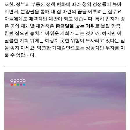
또한, 정부의 부동산 정책 변화에 따라 청약 경쟁률이 높아
📌 지금 뜨는 꿀정보! 놓치지 마세요
지면서, 분양권을 통해 내 집 마련의 꿈을 이루려는 실수요
추가할인 코드 WRVE6
자들에게도 매력적인 대안이 되고 있습니다. 특히 입지가 좋
놓치면 안 될 핵심 검토 항목 3: 입지 조건과 미래 가치
은 곳의 재개발·재건축은
황금알을 낳는 거위
로 불릴 만큼,
한번 잡으면 놓치기 아쉬운 기회가 되는 것이죠. 하지만 이
새 아파트가 들어설 자리는 미래 가치가 충분한가요?
달콤한 기회 뒤에는 예상치 못한 위험이 도사리고 있다는 점
📌 지금 뜨는 꿀정보! 놓치지 마세요
을 잊지 마세요. 막연한 기대감만으로는 성공적인 투자를 이
추가할인 코드 WRVE6
룰 수 없답니다.
자주 묻는 질문
Q. 분양권 전매는 언제부터 가능한가요?
Q. 초기 투자금이 부족할 때 어떻게 해야 하나요?
Q. 사업이 무산되면 어떻게 되나요?
📌 지금 뜨는 꿀정보! 놓치지 마세요
추가할인 코드 WRVE6
마무리 및 팁: 성공적인 투자를 위한 마음가짐