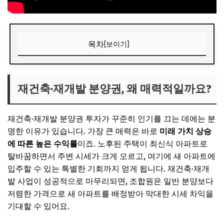
목차
[보이기]
재건축·재개발 분양권, 왜 매력적일까요?
📌 지금 뜨는 꿀정보! 놓치지 마세요
재건축·재개발 분양권, 왜 매력적일까요?
추가할인 코드 WRVE6
재건축·재개발 분양권 투자가 꾸준히 인기를 끄는 데에는 분
놓치면 안 될 핵심 검토 항목 1: 사업 진행 단계와 투명성
명한 이유가 있습니다. 가장 큰 매력은 바로
미래 가치 상승
조합 운영은 투명하게 이루어지고 있나요?
에 따른 높은 수익률
이죠. 노후된 주택이 최신식 아파트로
📌 지금 뜨는 꿀정보! 놓치지 마세요
탈바꿈하면서 주변 시세가 크게 오르고, 여기에 새 아파트에
입주할 수 있는 특별한 기회까지 얻게 됩니다. 재건축·재개
추가할인 코드 WRVE6
발 사업이 성공적으로 마무리되면, 조합원은 일반 분양보다
놓치면 안 될 핵심 검토 항목 2: 추가 분담금과 입주 지연 리
저렴한 가격으로 새 아파트를 배정받아 막대한 시세 차익을
스크
기대할 수 있어요.
예상보다 늘어나는 추가 분담금에 대비하고 있나요?