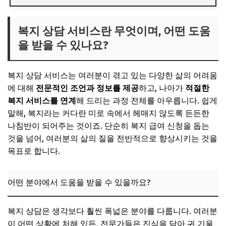
복지 상담 서비스란 무엇이며, 어떤 도움을 받을 수 있나요?
어떤 분야에서 도움을 받을 수 있을까요?
복지 상담 서비스란 무엇이며, 어떤 도움
을 받을 수 있나요?
📌 지금 뜨는 꿀정보! 놓치지 마세요
추가할인 코드 WRVE6
복지 상담 서비스는 여러분이 겪고 있는 다양한 삶의 어려움
내게 맞는 복지 전문가를 찾는 효과적인 방법
에 대해
전문적인 조언과 정보를 제공
하고, 나아가
적절한
1. 전문성과 경험은 기본 중의 기본!
복지 서비스를 연계
해 드리는 과정 전체를 아우릅니다. 쉽게
말해, 복지라는 커다란 미로 속에서 헤매지 않도록 든든한
2. 상담 사례와 진솔한 후기를 참고하세요.
나침반이 되어주는 것이죠. 단순히 복지 급여 신청을 돕는
3. '초기 상담'을 적극 활용하세요.
것을 넘어, 여러분의 삶의 질을 전반적으로 향상시키는 것을
📌 지금 뜨는 꿀정보! 놓치지 마세요
목표로 합니다.
추가할인 코드 WRVE6
어떤 분야에서 도움을 받을 수 있을까요?
2025년 복지 상담 서비스의 주요 변화와 특징
1. 디지털 전환을 통한 접근성 강화: '내 손안의 복지' 실현
복지 상담은 생각보다 훨씬 폭넓은 분야를 다룹니다. 여러분
2. 대상별 맞춤형 서비스 및 정책 확대
이 어떤 상황에 처해 있든, 전문가들은 진심을 담아 귀 기울