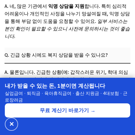
A. 네, 많은 기관에서
익명 상담을 지원
합니다. 특히 심리적
어려움이나 개인적인 사정을 나누기 망설여질 때, 익명 상담
을 통해 부담 없이 도움을 요청할 수 있어요.
일부 서비스는
본인 확인이 필요할 수 있으니 사전에 문의하시는 것이 좋습
니다.
Q. 긴급 상황 시에도 복지 상담을 받을 수 있나요?
A. 물론입니다. 긴급한 상황(예: 갑작스러운 위기, 학대 의심
등)에서는
즉시 상담 및 개입이 필요한 경우
가 많습니다. 이
내가 받을 수 있는 돈, 1분이면 계산됩니다
러한 경우 129(보건복지부 콜센터)나 112(경찰청) 등 긴급 복
실업급여 · 퇴직금 · 육아휴직급여 · 출산 지원금 · 4대보험 · 근
지 신고 채널을 통해 신속하게 도움을 요청하실 수 있습니
로장려금
다.
무료 계산기 바로가기 →
Q. 제가 사는 지역이 아닌 다른 지역에서도 상담을 받을 수
✕
🔥 넷플릭스·디즈니+
월 ₩4,900~
공식가 1/3
✕
할인받기 →
있나요?
⭐ 7년의 신뢰