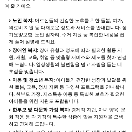
3. 지역사회 연계 강화 및 인프라 확충
여 줄 거예요.
📌 지금 뜨는 꿀정보! 놓치지 마세요
노인 복지:
어르신들의 건강한 노후를 위한 돌봄, 여가,
추가할인 코드 WRVE6
의료비 지원 등 다채로운 정보와 서비스를 안내합니다. 장
기요양보험, 노인 일자리, 주거 지원 등 복잡한 내용을 쉽
복지 상담, 이렇게 신청하고 이용하세요
게 풀어 설명해 드려요.
1. 상담 신청 방법: 나에게 맞는 채널 선택하기
장애인 복지:
장애 유형과 정도에 따라 필요한 활동 지
2. 필요한 서류 및 준비 사항: 미리 챙겨두면 편리해요
원, 재활, 교육, 취업 등 맞춤형 서비스와 제도를 찾아 연결
해 드립니다. 일상생활의 불편함을 덜고 자립을 돕는 데
3. 상담 진행 과정 안내: 편안한 마음으로 이야기 나누세요
초점을 맞춥니다.
📌 지금 뜨는 꿀정보! 놓치지 마세요
아동 및 청소년 복지:
아이들의 건강한 성장과 발달을 위
추가할인 코드 WRVE6
한 돌봄, 교육, 정서 지원 등 다양한 프로그램을 안내합니
다. 한부모 가정, 저소득층 아동 등 특별한 보호가 필요한
자주 묻는 질문
아이들을 위한 지원도 포함됩니다.
Q. 복지 상담 비용은 어떻게 되나요?
한부모 및 다문화 가정 복지:
경제적 자립, 자녀 양육, 문
Q. 어떤 종류의 상담을 받을 수 있나요?
화 적응 등 각 가정의 특수한 상황에 맞는 지원책을 모색
하고 연계해 드립니다.
Q. 익명 상담도 가능한가요?