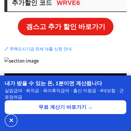
추가할인 코드
WRVE6
겜스고 추가 할인 바로가기
🔗 주택도시기금 전세 대출 신청 안내
내가 받을 수 있는 돈, 1분이면 계산됩니다
실업급여 · 퇴직금 · 육아휴직급여 · 출산 지원금 · 4대보험 · 근
로장려금
무료 계산기 바로가기 →
✕
🔥 넷플릭스·디즈니+
월 ₩4,900~
공식가 1/3
✕
할인받기 →
⭐ 7년의 신뢰