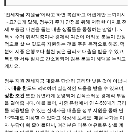
청년 전세자금 지원금: 종류와 신청 조건
‘전세자금 지원금’이라고 하면 복잡하고 어렵게만 느껴지시
청년 버팀목 전세자금 대출, 나도 받을 수 있을까?
나요? 쉽게 말해, 정부가 주거 안정을 위해 저렴한 이자로 전
중소기업 청년 전세자금 대출, 직장인이라면 주목!
세 보증금 마련을 돕는 대출 상품들을 통칭하는 말입니다.
특히 주거 취약계층이나 경제적 여건이 어려운 분들이 안정
📌 지금 뜨는 꿀정보! 놓치지 마세요
적으로 살 수 있도록 지원하는 것을 주된 목적으로 하죠. 덕
추가할인 코드 WRVE6
분에 시중 은행보다 훨씬 낮은 금리로 대출을 받을 수 있고,
신혼부부 전세자금 지원금: 특별 혜택 총정리
복잡한 서류 절차도 간소화되어 많은 분들이 혜택을 누리고
계세요.
신혼부부 전용 버팀목 전세자금 대출, 우리 부부를 위한 혜
택!
정부 지원 전세자금 대출은 단순히 금리만 낮은 것이 아닙니
신생아 특례 전세자금 대출, 아기를 기다리는 가정이라면 필
다.
대출 한도
도 넉넉하여 실질적인 도움을 받을 수 있으며,
수!
상환 조건
또한 유연하게 운영되어 갑작스러운 경제적 부담
📌 지금 뜨는 꿀정보! 놓치지 마세요
을 덜어줍니다. 예를 들어, 시중 은행에서 연 4~5%대의 금리
추가할인 코드 WRVE6
를 적용받을 수 있는 전세자금 대출을 정부 지원을 통해 연
1~2%대로 이용할 수 있다고 상상해 보세요. 매달 나가는 이
서민 전세자금 지원금: 일반 가구를 위한 길잡이
자 부담이 확 줄어들면서, 여러분은 더욱 여유로운 삶을 계
버팀목 전세자금 대출 일반형, 더 넓은 문을 열다