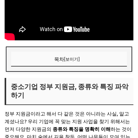
목차
[보이기]
중소기업 정부 지원금, 종류와 특징 파악하기
정책자금 (융자) vs. 출연금 (보조금)의 차이
중소기업 정부 지원금, 종류와 특징 파악
하기
기술 개발의 엔진, R&D 지원금
인력난 해소와 성장, 고용/인력 지원금
정부 지원금이라고 해서 다 같은 것은 아니라는 사실, 알고
세계로 뻗어나가는 길, 수출/마케팅 지원금
계셨나요? 우리 기업에 꼭 맞는 지원 사업을 찾기 위해서는
지역 경제 활성화, 지역별 특화 지원 사업
먼저 다양한 지원금의
종류와 특징을 명확히 이해
하는 것이
중요해요. 마치 숲에서 길을 찾듯, 어떤 나무들이 모여 있는
📌 지금 뜨는 꿀정보! 놓치지 마세요