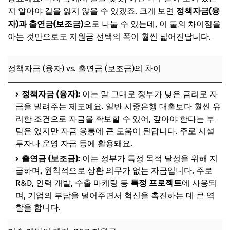
지 알아야 길을 잃지 않을 수 있겠죠. 크게 보면
정책자금(융
추가할인 코드 WRVE6
자)과 출연금(보조금)
으로 나눌 수 있는데, 이 둘의 차이점을
성공적인 지원금 신청을 위한 첫걸음
아는 것만으로도 지원금 선택의 폭이 훨씬 넓어진답니다.
우리 기업에 맞는 지원 사업, 어떻게 찾을까요?
정책자금 (융자) vs. 출연금 (보조금)의 차이
공고문 완벽 분석 노하우: 숨은 그림 찾기
사업계획서 기본 구상 및 방향 설정
정책자금 (융자):
이는 말 그대로 정부가 낮은 금리로 자
📌 지금 뜨는 꿀정보! 놓치지 마세요
금을 빌려주는 제도예요. 일반 시중은행 대출보다 훨씬 유
리한 조건으로 자금을 확보할 수 있어, 갚아야 한다는 부
추가할인 코드 WRVE6
담은 있지만 자금 융통에 큰 도움이 된답니다. 주로 시설
투자나 운영 자금 등에 활용돼요.
출연금 (보조금):
이는 정부가 특정 목적 달성을 위해 지
급하며, 원칙적으로 상환 의무가 없는 자금입니다. 주로
R&D, 인력 개발, 수출 마케팅 등
특정 프로젝트
에 사용되
며, 기업의 부담을 덜어주면서 혁신을 촉진하는 데 큰 역
할을 합니다.