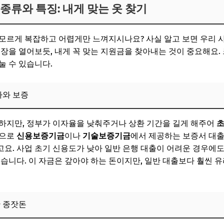
종류와 특징: 내게 맞는 옷 찾기
버팀목, 융자와 보증
 되는 귀한 종잣돈
모르게 복잡하고 어렵게만 느껴지시나요? 사실 알고 보면 우리 
 성장의 날개를 달아주다
옷장을 열어보듯, 내게 꼭 맞는 지원금을 찾아내는 것이 중요해요.
눌 수 있습니다.
 우리 동네 숨겨진 보물
보! 놓치지 마세요
자와 보증
6
하지만, 정부가 이자율을 낮춰주거나 상환 기간을 길게 해주어
초
지원 프로그램 소개: 어떤 문을 두드려볼까?
적으로
신용보증기금
이나
기술보증기금
에서 제공하는 보증서 대출
 아이디어만 있다면 도전!
요. 사업 초기 신용도가 낮아 일반 은행 대출이 어려운 경우에도
있습니다. 이 자금은 갚아야 하는 돈이지만, 일반 대출보다 훨씬 
 이제 막 시작한 당신을 위해
: 창업 엘리트 코스를 밟다
술보증기금 활용: 자금 확보의 핵심 열쇠
한 종잣돈
보! 놓치지 마세요