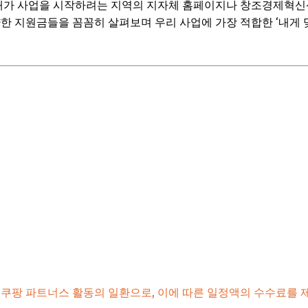
. 내가 사업을 시작하려는 지역의 지자체 홈페이지나 창조경제혁
 우리 동네 숨겨진 보물
한 지원금들을 꼼꼼히 살펴보며 우리 사업에 가장 적합한 ‘내게 맞
보! 놓치지 마세요
6
지원 프로그램 소개: 어떤 문을 두드려볼까?
 아이디어만 있다면 도전!
 이제 막 시작한 당신을 위해
: 창업 엘리트 코스를 밟다
술보증기금 활용: 자금 확보의 핵심 열쇠
보! 놓치지 마세요
6
및 준비물 체크리스트: 꼼꼼함이 성공을 부른다
 쿠팡 파트너스 활동의 일환으로, 이에 따른 일정액의 수수료를 
건 확인 (업력, 나이, 사업 분야 등)