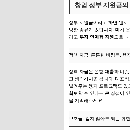
창업 정부 지원금의 
정책 자금: 든든한 
보조금: 갚지 않아도
정부 지원금이라고 하면 왠지 
투자 연계형 지원:
양한 종류가 있답니다. 마치 
리고
투자 연계형 지원
으로 나
지역별 특화 지원금:
📌 지금 뜨는 꿀정
정책 자금: 든든한 버팀목, 융
추가할인 코드 WRVE
정책 자금은 은행 대출과 비슷
대표적인 창업 정부 
고 생각하시면 됩니다. 대표
1. 예비창업패키지:
빌려주는 융자 프로그램도 있고
확보할 수 있다는 큰 장점이 
2. 초기창업패키지:
을 기억해주세요.
3. 청년창업사관학교
4. 신용보증기금/기
보조금: 갚지 않아도 되는 귀
📌 지금 뜨는 꿀정