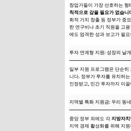
창업가들이 가장 선호하는 형
추가할인 코드 WRVE
칙적으로 갚을 필요가 없습니다
회적 가치 창출 등 정부가 중
지원금 신청 자격 
한 연구비나 초기 직원을 고용할
1. 기본 신청 자격 요
에도 엄격한 성과 보고가 필요
2. 필수 제출 서류 
투자 연계형 지원: 성장의 날
3. 사업계획서 작성
📌 지금 뜨는 꿀정
일부 지원 프로그램은 단순히 
니다. 정부가 투자를 유치하는
추가할인 코드 WRVE
인정받고, 민간 투자까지 이끌
창업 정부 지원금의
지역별 특화 지원금: 우리 동
정책 자금: 든든한 
보조금: 갚지 않아도
중앙 정부 외에도 각
지방자치
투자 연계형 지원:
지역 경제 활성화를 위해 지원하