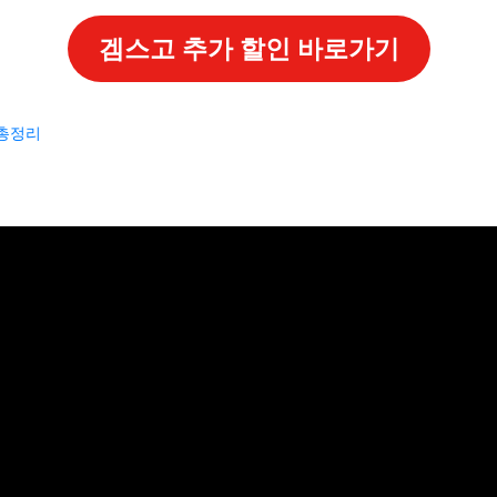
및 준비물 체크리스트: 꼼꼼함이 성공을 부른다
겜스고 추가 할인 바로가기
요건 확인: 내가 지원할 수 있을까?
준비: 빠짐없이 챙겨야 할 목록
 총정리
 핵심 가이드: 심사위원의 마음을 사로잡자!
보! 놓치지 마세요
6
증기금 활용: 자금 확보의 핵심 열쇠
보! 놓치지 마세요
6
청을 위한 전략과 팁
획서 작성 노하우: 스토리를 담아 설득하라!