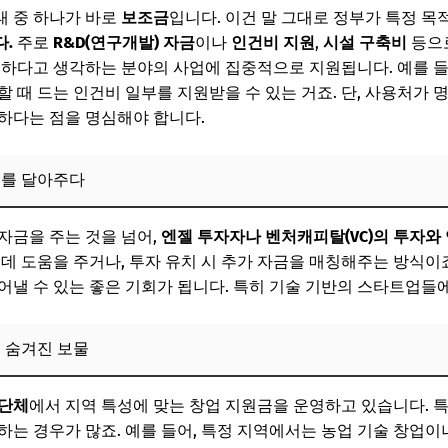
태 중 하나가 바로
보조금
입니다. 이건 말 그대로 정부가 특정 목
6
.
주로
R&D(연구개발) 자금
이나
인건비 지원
,
시설 구축비
등으로
요하다고 생각하는 분야의 사업에 집중적으로 지원됩니다. 예를 들
및 준비물 체크리스트: 꼼꼼함이 성공을 부른다
 때 드는 인건비 일부를 지원받을 수 있는 거죠. 단, 사용처가 
건 확인 (업력, 나이, 사업 분야 등)
하다는 점을 명심해야 합니다.
준비 (사업계획서, 재무제표 등)
개를 달아주다
 핵심 가이드: 심사위원의 마음을 사로잡자!
보! 놓치지 마세요
자금을 주는 것을 넘어,
엔젤 투자자나 벤처캐피탈(VC)의 투자와
 데 도움을 주거나, 투자 유치 시 추가 자금을 매칭해주는 방식이
6
어낼 수 있는 좋은 기회가 됩니다. 특히 기술 기반의 스타트업들에
 종류와 특징
네 숨겨진 보물
버팀목, 융자와 보증
 되는 귀한 종잣돈
단체
에서 지역 특성에 맞는 창업 지원금을 운영하고 있습니다. 
 성장의 날개를 달아주다
는 경우가 많죠. 예를 들어, 특정 지역에서는 농업 기술 창업이나