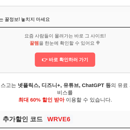
준비: 빠짐없이 챙겨야 할 목록
뜨는 꿀정보! 놓치지 마세요
 핵심 가이드: 심사위원의 마음을 사로잡자!
보! 놓치지 마세요
요즘 사람들이 몰려가는 바로 그 사이트!
꿀템
을 한눈에 확인할 수 있어요 🍭
6
 지원 프로그램 소개
👉 바로 확인하러 가기
 아이디어만 있다면 도전!
 이제 막 시작한 당신을 위해
겜스고는
넷플릭스, 디즈니+, 유튜브, ChatGPT 등
의 유료
: 창업 엘리트 코스를 밟다
비스를
최대 60% 할인 받아
이용할 수 있습니다.
술보증기금 활용: 자금 확보의 핵심 열쇠
보! 놓치지 마세요
추가할인 코드
WRVE6
6