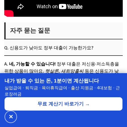
자주 묻는 질문
Q. 신용도가 낮아도 정부 대출이 가능한가요?
A.
네, 가능할 수 있습니다!
정부 대출은 저신용·저소득층을
위한 상품이 많아요.
햇살론, 새희망홀씨
등은 신용도가 낮
아 일반 은행 대출이 어려운 분들을 위해 특별히 마련되었으
내가 받을 수 있는 돈, 1분이면 계산됩니다
니, 꼭 알아보세요.
실업급여 · 퇴직금 · 육아휴직급여 · 출산 지원금 · 4대보험 · 근
로장려금
Q. 여러 정부 대출을 동시에 받을 수 있나요?
무료 계산기 바로가기 →
✕
🔥 넷플릭스·디즈니+
월 ₩4,900~
공식가 1/3
✕
A. 일반적으로
동시 대출은 어렵거나 제한적
입니다. 각 상품
할인받기 →
⭐ 7년의 신뢰
별로 규정이 다르며, 상환 능력 등을 종합적으로 심사하기