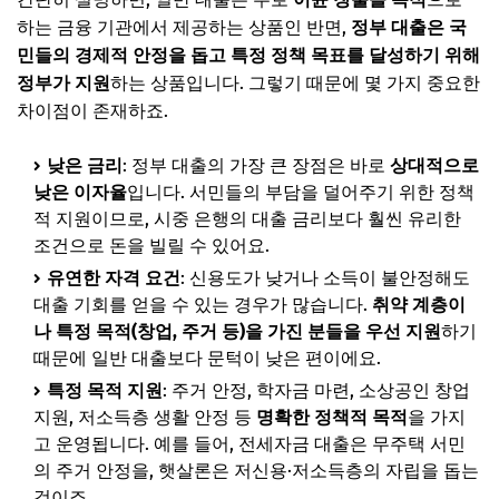
추가할인 코드 WRVE6
하는 금융 기관에서 제공하는 상품인 반면,
정부 대출은 국
민들의 경제적 안정을 돕고 특정 정책 목표를 달성하기 위해
필수 서류 완벽 준비, 한 번에 끝내기!
정부가 지원
하는 상품입니다. 그렇기 때문에 몇 가지 중요한
기본 공통 서류 (이것만은 꼭!)
차이점이 존재하죠.
상품별 추가 서류 (내 상황에 맞춰)
낮은 금리
: 정부 대출의 가장 큰 장점은 바로
상대적으로
서류 준비 시 유의사항 및 팁
낮은 이자율
입니다. 서민들의 부담을 덜어주기 위한 정책
📌 지금 뜨는 꿀정보! 놓치지 마세요
적 지원이므로, 시중 은행의 대출 금리보다 훨씬 유리한
조건으로 돈을 빌릴 수 있어요.
추가할인 코드 WRVE6
유연한 자격 요건
: 신용도가 낮거나 소득이 불안정해도
정부 대출 신청 절차, 단계별로 따라하기
대출 기회를 얻을 수 있는 경우가 많습니다.
취약 계층이
1. 신청 방법 선택: 온라인 vs 방문
나 특정 목적(창업, 주거 등)을 가진 분들을 우선 지원
하기
때문에 일반 대출보다 문턱이 낮은 편이에요.
2. 신청서 작성 요령 및 유의점
특정 목적 지원
: 주거 안정, 학자금 마련, 소상공인 창업
3. 접수 후 진행 과정 예상
지원, 저소득층 생활 안정 등
명확한 정책적 목적
을 가지
📌 지금 뜨는 꿀정보! 놓치지 마세요
고 운영됩니다. 예를 들어, 전세자금 대출은 무주택 서민
의 주거 안정을, 햇살론은 저신용·저소득층의 자립을 돕는
추가할인 코드 WRVE6
것이죠.