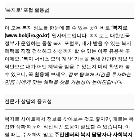
추가할인 코드 WRVE6
'복지로' 포털 활용법
자주 묻는 질문
Q. 신청 후 처리 기간은 얼마나 걸리나요?
이 모든 복지 정보를 한눈에 볼 수 있는 곳이 바로
‘복지로
Q. 서류 보완 요청을 받았다면?
(www.bokjiro.go.kr)’
웹사이트입니다. 복지로는 대한민국
Q. 신청 자격이 안 될 경우 재신청은?
정부가 운영하는 통합 복지 포털로, 내가 받을 수 있는 복지
혜택을 직접 검색하고 신청까지 할 수 있는 아주 유용한 곳
Q. 신청 결과를 어디서 확인할 수 있나요?
이에요. '복지 서비스 모의 계산' 기능을 통해 간단한 정보 입
Q. 복지 사각지대 지원은 어떻게 받나요?
력만으로 내가 어떤 혜택을 받을 수 있는지 미리 확인해 볼
수 있으니, 꼭 활용해 보세요.
정보 탐색에 시간을 투자하는
📌 지금 뜨는 꿀정보! 놓치지 마세요
만큼 나에게 맞는 혜택을 찾을 가능성이 높아진답니다.
추가할인 코드 WRVE6
복지 혜택 놓치지 않는 꿀팁과 유의사항
전문가 상담의 중요성
정기적으로 복지 정보 확인
지자체별 추가 혜택 활용
복지로 사이트에서 정보를 찾아보는 것도 좋지만, 때로는 복
잡한 상황 때문에 직접적인 도움이 필요할 수 있습니다. 이
복지 정책 변경에 대한 이해
럴 때는 주저하지 말고
주민센터의 복지 담당자나 사회복지
📌 지금 뜨는 꿀정보! 놓치지 마세요