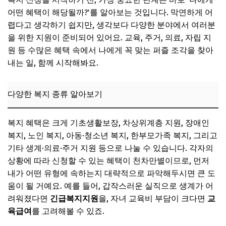
📌 지금 뜨는 꿀정보! 놓치지 마세요
어떤 혜택이 해당될까?'를 알아보는 것입니다. 막연하게 어
추가할인 코드 WRVE6
렵다고 생각하기 쉽지만, 생각보다 다양한 분야에서 여러분
을 위한 지원이 준비되어 있어요. 교육, 주거, 의료, 자립 지
복지 신청, 빠짐없이 준비하는 완벽 체크리스트
원 등 수많은 혜택 속에서 나에게 꼭 맞는 퍼즐 조각을 찾아
공통 제출 서류 확인
내는 일, 함께 시작해봐요.
추가 서류 준비 요령
온라인/오프라인 준비물 차이점
다양한 복지 종류 알아보기
📌 지금 뜨는 꿀정보! 놓치지 마세요
복지 혜택은 크게 기초생활보장, 차상위계층 지원, 장애인
추가할인 코드 WRVE6
복지, 노인 복지, 아동·청소년 복지, 한부모가족 복지, 그리고
초보자를 위한 단계별 신청 가이드 (온라인/오프라인)
기타 생계·의료·주거 지원 등으로 나눌 수 있습니다. 각자의
온라인 '복지로' 신청 방법
상황에 따라 신청할 수 있는 혜택이 천차만별이므로, 먼저
내가 어떤 유형에 속하는지 대략적으로 파악해두시면 큰 도
주민센터 방문 신청 절차
움이 될 거예요. 예를 들어, 갑작스러운 실직으로 생계가 어
신청 시 주의사항 및 팁
려워졌다면
긴급복지지원
을, 자녀 교육비 부담이 크다면
교
📌 지금 뜨는 꿀정보! 놓치지 마세요
육급여
를 고려해볼 수 있죠.