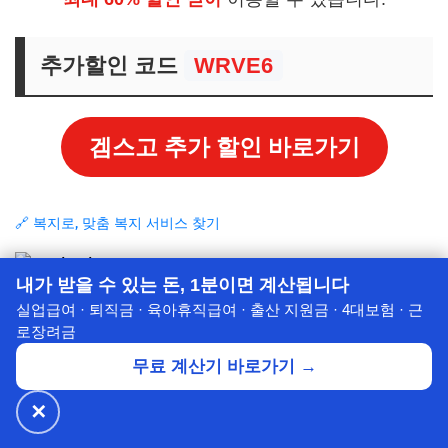
추가할인 코드
WRVE6
겜스고 추가 할인 바로가기
🔗 복지로, 맞춤 복지 서비스 찾기
내가 받을 수 있는 돈, 1분이면 계산됩니다
실업급여 · 퇴직금 · 육아휴직급여 · 출산 지원금 · 4대보험 · 근
로장려금
무료 계산기 바로가기 →
✕
🔥 넷플릭스·디즈니+
월 ₩4,900~
공식가 1/3
✕
할인받기 →
⭐ 7년의 신뢰