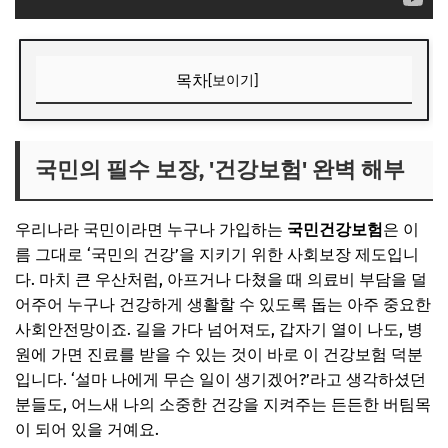
목차
[보이기]
국민의 필수 보장, '건강보험' 완벽 해부
건강보험, 무엇을 보장해주나요?
국민의 필수 보장, '건강보험' 완벽 해부
가입은 필수, 보험료는 소득에 따라!
우리나라 국민이라면 누구나 가입하는
국민건강보험
은 이
📌 지금 뜨는 꿀정보! 놓치지 마세요
름 그대로 ‘국민의 건강’을 지키기 위한 사회보장 제도입니
추가할인 코드 WRVE6
다. 마치 큰 우산처럼, 아프거나 다쳤을 때 의료비 부담을 덜
나의 병원비 지킴이, '실손보험' 핵심 정리
어주어 누구나 건강하게 생활할 수 있도록 돕는 아주 중요한
사회안전망이죠. 길을 가다 넘어져도, 갑자기 열이 나도, 병
실손보험, 급여는 물론 비급여까지!
원에 가면 진료를 받을 수 있는 것이 바로 이 건강보험 덕분
나에게 맞는 실손보험은? 가입 방법과 자기부담금의 이해
입니다. ‘설마 나에게 무슨 일이 생기겠어?’라고 생각하셨던
📌 지금 뜨는 꿀정보! 놓치지 마세요
분들도, 어느새 나의 소중한 건강을 지켜주는 든든한 버팀목
이 되어 있을 거예요.
추가할인 코드 WRVE6