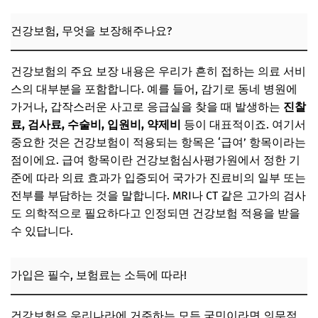
1분 만에 끝! 건강보험 vs 실손보험 핵심 차이점 비교
건강보험, 무엇을 보장해주나요?
📌 지금 뜨는 꿀정보! 놓치지 마세요
추가할인 코드 WRVE6
건강보험의 주요 보장 내용은 우리가 흔히 접하는 의료 서비
둘 다 필요할까? 나에게 맞는 현명한 보험 가입 전략
스의 대부분을 포함합니다. 예를 들어, 감기로 동네 병원에
가거나, 갑작스러운 사고로 응급실을 찾을 때 발생하는
진찰
나에게 맞는 실손보험, 이렇게 고르세요!
료, 검사료, 수술비, 입원비, 약제비
등이 대표적이죠. 여기서
중복 가입은 피하고, 현명하게 가입하세요!
중요한 것은 건강보험이 적용되는 항목은 ‘급여’ 항목이라는
점이에요. 급여 항목이란 건강보험심사평가원에서 정한 기
📌 지금 뜨는 꿀정보! 놓치지 마세요
준에 따라 의료 효과가 입증되어 국가가 진료비의 일부 또는
추가할인 코드 WRVE6
전부를 부담하는 것을 말합니다. MRI나 CT 같은 고가의 검사
자주 묻는 질문
도 의학적으로 필요하다고 인정되면 건강보험 적용을 받을
수 있답니다.
Q. 실손보험 가입 후 건강검진 비용도 보상되나요?
Q. 해외에서 발생한 의료비도 실손보험으로 보상받을 수 있
나요?
가입은 필수, 보험료는 소득에 따라!
Q. 보험료가 너무 비싼데 줄일 방법은 없을까요?
건강보험은 우리나라에 거주하는 모든 국민이라면 의무적
Q. 나이가 들면 실손보험 가입이 어려울까요?