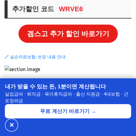
추가할인 코드
WRVE6
겜스고 추가 할인 바로가기
🔗 실손의료보험: 보장 내용 안내
내가 받을 수 있는 돈, 1분이면 계산됩니다
실업급여 · 퇴직금 · 육아휴직급여 · 출산 지원금 · 4대보험 · 근
로장려금
무료 계산기 바로가기 →
✕
🔥 넷플릭스·디즈니+
월 ₩4,900~
공식가 1/3
✕
할인받기 →
⭐ 7년의 신뢰