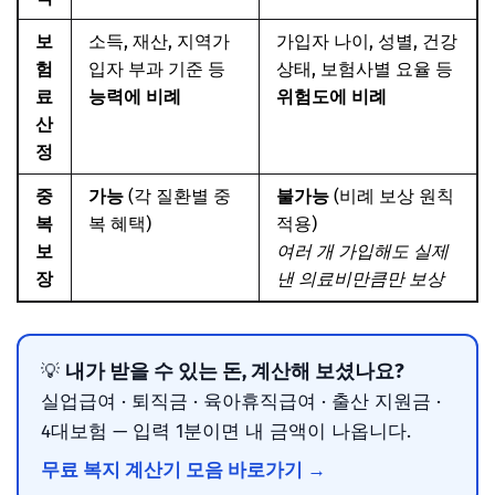
보
소득, 재산, 지역가
가입자 나이, 성별, 건강
험
입자 부과 기준 등
상태, 보험사별 요율 등
료
능력에 비례
위험도에 비례
산
정
중
가능
(각 질환별 중
불가능
(비례 보상 원칙
복
복 혜택)
적용)
보
여러 개 가입해도 실제
장
낸 의료비만큼만 보상
내가 받을 수 있는 돈, 계산해 보셨나요?
💡
실업급여 · 퇴직금 · 육아휴직급여 · 출산 지원금 ·
4대보험 — 입력 1분이면 내 금액이 나옵니다.
무료 복지 계산기 모음 바로가기 →