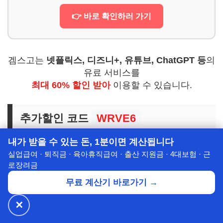
👉 바로 확인하러 가기
겜스고는
넷플릭스, 디즈니+, 유튜브, ChatGPT 등
의
유료 서비스를
최대 60% 할인 받아
이용할 수 있습니다.
추가할인 코드
WRVE6
내가 받을 수 있는 돈, 1분이면 계산됩니다
실업급여 · 퇴직금 · 육아휴직급여 · 출산 지원금 · 4대보험 · 근
겜스고 추가 할인 바로가기
로장려금
무료 계산기 바로가기 →
🔗 ETF 투자: 핵심/위성 전략
✕
🔥 넷플릭스·디즈니+
월 ₩4,900~
공식가 1/3
✕
할인받기 →
⭐ 7년의 신뢰