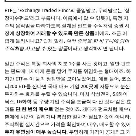
ETF 투자 시작하기 전 준비물
ETF는 'Exchange Traded Fund'의 줄임말로, 우리말로는 '상
1. 증권사 계좌 개설
장지수펀드'라고 부릅니다. 이름에서 알 수 있듯이, 특정 지
수의 움직임을 따라가도록 설계된 펀드를 주식처럼 증권 시
2. 투자금 설정 및 예산 계획
장에
상장하여 거래할 수 있도록 만든 상품
이에요. 조금 어
3. HTS/MTS 설치 및 활용법 익히기
렵게 들리시나요? 쉽게 말해,
여러 종목을 한 바구니에 담아
4. 나만의 투자 목표 설정
주식처럼 사고팔 수 있는 상품
이라고 생각하시면 됩니다.
📌 지금 뜨는 꿀정보! 놓치지 마세요
일반 주식은 특정 회사의 지분 1주를 사는 것이고, 일반 펀드
추가할인 코드 WRVE6
는 펀드매니저에게 돈을 맡겨 투자를 위임하는 형태이죠. 하
성공적인 ETF 투자를 위한 나만의 전략 세우기
지만 ETF는 이 둘의 장점만을 모아놓았어요. 예를 들어, 코스
피200 ETF를 산다면 국내 대표 기업 200곳에 자동으로 분산
1. 장기 투자 vs. 단기 투자, 나에게 맞는 길은?
투자하는 효과를 누릴 수 있습니다. 마치 삼성전자, SK하이
2. 분산 투자의 핵심, 포트폴리오 구성 원칙
닉스, LG화학 등 우량 기업 주식을 조금씩 다 산 것과 같은 효
과를
단 한 번의 매수로
얻는 것이죠. 게다가 펀드처럼 매수/
3. 주기적인 리밸런싱의 중요성
환매에 시간이 걸리거나 복잡한 절차가 필요한 것이 아니라,
4. ‘시간 분산’의 마법, 분할 매수/매도 전략
주식처럼 실시간으로 가격을 확인하며 매수, 매도할 수 있어
📌 지금 뜨는 꿀정보! 놓치지 마세요
투자 유연성이 매우 높습니다.
투명하게 가격이 공개되고 거