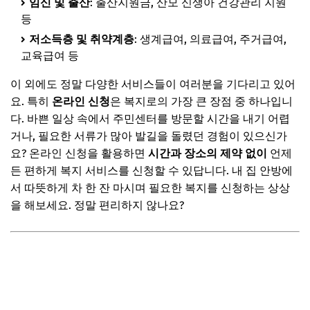
임신 및 출산
: 출산지원금, 산모 신생아 건강관리 지원
2단계: 원하는 서비스 선택 및 신청서 작성
등
3단계: 구비 서류 첨부 및 최종 제출
저소득층 및 취약계층
: 생계급여, 의료급여, 주거급여,
📌 지금 뜨는 꿀정보! 놓치지 마세요
교육급여 등
추가할인 코드 WRVE6
이 외에도 정말 다양한 서비스들이 여러분을 기다리고 있어
자주 묻는 질문
요. 특히
온라인 신청
은 복지로의 가장 큰 장점 중 하나입니
다. 바쁜 일상 속에서 주민센터를 방문할 시간을 내기 어렵
Q. 신청 결과는 언제 확인할 수 있나요?
거나, 필요한 서류가 많아 발길을 돌렸던 경험이 있으신가
Q. 신청 중 오류 발생 시 어떻게 해야 하나요?
요? 온라인 신청을 활용하면
시간과 장소의 제약 없이
언제
든 편하게 복지 서비스를 신청할 수 있답니다. 내 집 안방에
Q. 대리인이 복지로 신청 가능한가요?
서 따뜻하게 차 한 잔 마시며 필요한 복지를 신청하는 상상
Q. 서류 제출 후 수정이 가능한가요?
을 해보세요. 정말 편리하지 않나요?
Q. 궁금한 점은 어디에 문의해야 하나요?
📌 지금 뜨는 꿀정보! 놓치지 마세요
추가할인 코드 WRVE6
마무리 및 신청 성공 팁