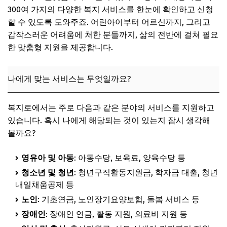
본인 인증 수단, 미리 준비해 주세요!
300여 가지의 다양한 복지 서비스를 한눈에 확인하고 신청
할 수 있도록 도와주죠. 어린아이부터 어르신까지, 그리고
지원 자격과 필요 서류, 미리 파악하기
갑작스러운 어려움에 처한 분들까지, 삶의 전반에 걸쳐 필요
신청 가능 시간 및 준비물 체크
한 맞춤형 지원을 제공합니다.
📌 지금 뜨는 꿀정보! 놓치지 마세요
추가할인 코드 WRVE6
나에게 맞는 서비스는 무엇일까요?
단계별 신청 가이드: 서류 준비
복지로에서는 주로 다음과 같은 분야의 서비스를 지원하고
공통 제출 서류 목록
있습니다. 혹시 나에게 해당되는 것이 있는지 잠시 생각해
서비스별 추가 서류 확인 및 발급 방법
볼까요?
온라인 서류 업로드 전 준비사항
영유아 및 아동
: 아동수당, 보육료, 양육수당 등
📌 지금 뜨는 꿀정보! 놓치지 마세요
청소년 및 청년
: 청년구직활동지원금, 학자금 대출, 청년
추가할인 코드 WRVE6
내일채움공제 등
단계별 신청 가이드: 온라인 신청 과정
노인
: 기초연금, 노인장기요양보험, 돌봄 서비스 등
장애인
1단계: 복지로 웹사이트 접속 및 로그인
: 장애인 연금, 활동 지원, 의료비 지원 등