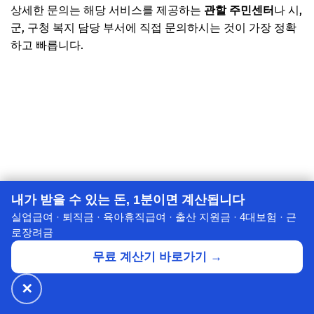
상세한 문의는 해당 서비스를 제공하는
관할 주민센터
나 시,
군, 구청 복지 담당 부서에 직접 문의하시는 것이 가장 정확
하고 빠릅니다.
내가 받을 수 있는 돈, 1분이면 계산됩니다
실업급여 · 퇴직금 · 육아휴직급여 · 출산 지원금 · 4대보험 · 근
로장려금
무료 계산기 바로가기 →
✕
🔥 넷플릭스·디즈니+
월 ₩4,900~
공식가 1/3
✕
할인받기 →
⭐ 7년의 신뢰