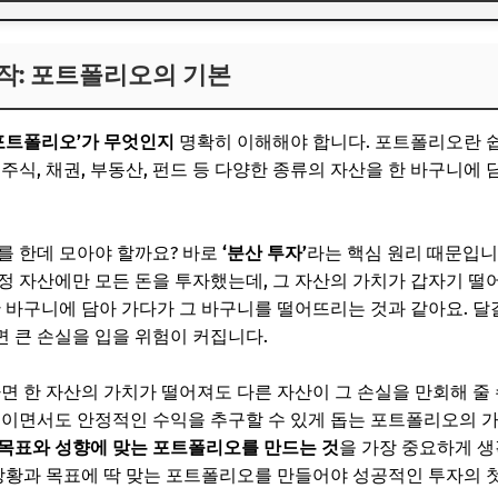
작: 포트폴리오의 기본
작: 포트폴리오의 기본
보! 놓치지 마세요
6
포트폴리오’가 무엇인지
명확히 이해해야 합니다. 포트폴리오란 
면? 똑똑한 자산 배분
 주식, 채권, 부동산, 펀드 등 다양한 종류의 자산을 한 바구니
 엔진
의 수단
를 한데 모아야 할까요? 바로
‘분산 투자’
라는 핵심 원리 때문입니
정 자산에만 모든 돈을 투자했는데, 그 자산의 가치가 갑자기 떨
: 다양성을 더하다
한 바구니에 담아 가다가 그 바구니를 떨어뜨리는 것과 같아요. 달
보! 놓치지 마세요
 큰 손실을 입을 위험이 커집니다.
6
면 한 자산의 가치가 떨어져도 다른 자산이 그 손실을 만회해 줄 
줄이면서도 안정적인 수익을 추구할 수 있게 돕는 포트폴리오의 가
한 실전 투자 전략
목표와 성향에 맞는 포트폴리오를 만드는 것
을 가장 중요하게 생
투자 전략
 상황과 목표에 딱 맞는 포트폴리오를 만들어야 성공적인 투자의 