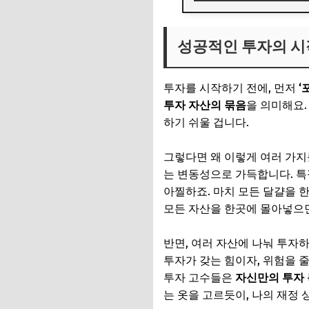
성공적인 투자의 시
성공적인 투자의 시
📌 지금 뜨는 꿀정
추가할인 코드 WRVE
투자를 시작하기 전에, 먼저
‘
위험은 줄이고 싶다
투자 자산의 묶음
을 의미해요.
하기 쉬울 겁니다.
주식: 성장과 수익의
채권: 안정성과 방어
그렇다면 왜 이렇게 여러 가지
는 변동성으로 가득합니다. 특
부동산 및 대체투자
아찔하죠. 마치 모든 달걀을 
📌 지금 뜨는 꿀정
모든 자산을 한곳에 몰아넣으면
추가할인 코드 WRVE
반면, 여러 자산에 나눠 투자하
투자가 갖는 힘이자, 위험을 
수익률 극대화를 위
투자 고수들은
자신만의 투자 
성장주 vs 가치주 
는 옷을 고르듯이, 나의 재정