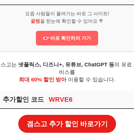
트폴리오 구성이 가능한가요?
요즘 사람들이 몰려가는 바로 그 사이트!
마나 가져가는 것이 좋을까요?
꿀템
을 한눈에 확인할 수 있어요 🍭
 어떻게 대응해야 하나요?
👉 바로 확인하러 가기
위한 추천 자산은?
해서 관리하나요?
겜스고는
넷플릭스, 디즈니+, 유튜브, ChatGPT 등
의 유료
보! 놓치지 마세요
비스를
6
최대 60% 할인 받아
이용할 수 있습니다.
자 철학을 만들고 실천하자
추가할인 코드
WRVE6
보! 놓치지 마세요
6
겜스고 추가 할인 바로가기