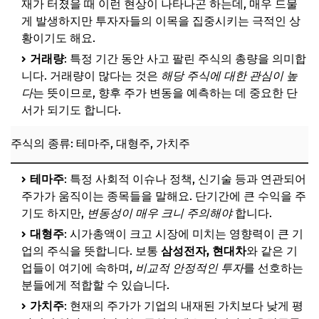
재가 터졌을 때 이런 현상이 나타나곤 하는데, 매우 드물
게 발생하지만 투자자들의 이목을 집중시키는 극적인 상
자주 묻는 투자 용어 관련 질문
황이기도 해요.
Q. 투자 용어는 왜 이렇게 어려운가요?
거래량
: 특정 기간 동안 사고 팔린 주식의 총량을 의미합
Q. 모든 용어를 다 알아야 하나요?
니다. 거래량이 많다는 것은
해당 주식에 대한 관심이 높
다
는 뜻이므로, 향후 주가 변동을 예측하는 데 중요한 단
Q. 초보자가 꼭 알아야 할 TOP 3 용어는?
서가 되기도 합니다.
Q. 용어 학습은 어디서부터 시작해야 할까요?
주식의 종류: 테마주, 대형주, 가치주
Q. 용어만 알아도 투자에 성공할 수 있나요?
📌 지금 뜨는 꿀정보! 놓치지 마세요
테마주
: 특정 사회적 이슈나 정책, 신기술 등과 연관되어
추가할인 코드 WRVE6
주가가 움직이는 종목들을 말해요. 단기간에 큰 수익을 주
기도 하지만,
변동성이 매우 크니 주의해야
합니다.
마무리: 용어 학습, 성공 투자의 시작
대형주
: 시가총액이 크고 시장에 미치는 영향력이 큰 기
📌 지금 뜨는 꿀정보! 놓치지 마세요
업의 주식을 뜻합니다. 보통
삼성전자, 현대차
와 같은 기
추가할인 코드 WRVE6
업들이 여기에 속하며,
비교적 안정적인 투자
를 선호하는
분들에게 적합할 수 있습니다.
가치주
: 현재의 주가가 기업의 내재된 가치보다 낮게 평