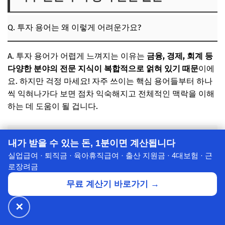
Q. 투자 용어는 왜 이렇게 어려운가요?
A. 투자 용어가 어렵게 느껴지는 이유는
금융, 경제, 회계 등
다양한 분야의 전문 지식이 복합적으로 얽혀 있기 때문
이에
요. 하지만 걱정 마세요! 자주 쓰이는 핵심 용어들부터 하나
씩 익혀나가다 보면 점차 익숙해지고 전체적인 맥락을 이해
하는 데 도움이 될 겁니다.
Q. 모든 용어를 다 알아야 하나요?
내가 받을 수 있는 돈, 1분이면 계산됩니다
실업급여 · 퇴직금 · 육아휴직급여 · 출산 지원금 · 4대보험 · 근
A.
모든 용어를 완벽하게 외울 필요는 없습니다.
처음에는 기
로장려금
본적인 용어들부터 시작하여, 본인이 관심 있는 투자 분야
무료 계산기 바로가기 →
(예: 주식, 부동산)의 핵심 용어들을 집중적으로 학습하는 것
이 효율적이에요. 필요한 용어는 그때그때 찾아보는 습관을
✕
🔥 넷플릭스·디즈니+
월 ₩4,900~
공식가 1/3
✕
할인받기 →
들이는 것이 더 중요하답니다.
⭐ 7년의 신뢰