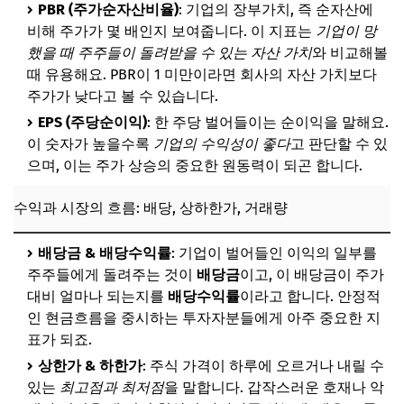
추가할인 코드 WRVE6
PBR (주가순자산비율)
: 기업의 장부가치, 즉 순자산에
비해 주가가 몇 배인지 보여줍니다. 이 지표는
기업이 망
투자의 큰 그림: 경제 및 재무 지표 용어
했을 때 주주들이 돌려받을 수 있는 자산 가치
와 비교해볼
경제의 기본 엔진: 금리, 환율, 물가상승률
때 유용해요. PBR이 1 미만이라면 회사의 자산 가치보다
주가가 낮다고 볼 수 있습니다.
국가 경제의 성적표: GDP, 소비자물가지수(CPI)
EPS (주당순이익)
: 한 주당 벌어들이는 순이익을 말해요.
기업의 건강 진단서: 재무제표
이 숫자가 높을수록
기업의 수익성이 좋다
고 판단할 수 있
📌 지금 뜨는 꿀정보! 놓치지 마세요
으며, 이는 주가 상승의 중요한 원동력이 되곤 합니다.
추가할인 코드 WRVE6
수익과 시장의 흐름: 배당, 상하한가, 거래량
나만의 투자 전략 수립을 위한 용어
분석의 두 가지 큰 줄기: 기술적 분석과 기본적 분석
배당금 & 배당수익률
: 기업이 벌어들인 이익의 일부를
주주들에게 돌려주는 것이
배당금
이고, 이 배당금이 주가
차트 읽기의 핵심: 지지선, 저항선, 이동평균선
대비 얼마나 되는지를
배당수익률
이라고 합니다. 안정적
위험 관리와 매매의 기술: 손절매, 익절매, 분할매수/매도
인 현금흐름을 중시하는 투자자분들에게 아주 중요한 지
표가 되죠.
안정적인 수익을 위한 개념: 포트폴리오, 분산 투자
상한가 & 하한가
: 주식 가격이 하루에 오르거나 내릴 수
📌 지금 뜨는 꿀정보! 놓치지 마세요
있는
최고점과 최저점
을 말합니다. 갑작스러운 호재나 악
추가할인 코드 WRVE6