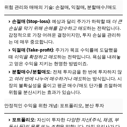
위험 관리와 매매의 기술: 손절매, 익절매, 분할매수/매도
손절매 (Stop-loss)
: 예상과 달리 주가가 하락할 때
더 큰
손실을 막기 위해 손해를 감수하고 매도
하는 전략입니다.
감정적으로 가장 어려운 결정이지만, 투자 손실을 관리하
는 데 매우 중요합니다.
익절매 (Take-profit)
: 주가가 목표 수익률에 도달했을
때
이익을 확정하고 매도
하는 전략입니다. 욕심을 내려놓
고 얻은 수익을 지키는 현명한 방법이죠.
분할매수/분할매도
: 전체 투자금을 한 번에 투자하지 않
고
여러 번에 나누어 매수하거나 매도
하는 방식입니다. 시
장의 불확실성을 줄이고 평균 매수/매도 단가를 조절하여
위험을 분산시키는 효과가 있습니다.
안정적인 수익을 위한 개념: 포트폴리오, 분산 투자
포트폴리오
: 자신이 투자한
다양한 자산(주식, 채권, 부
동산 등)의 목록 또는 조합
을 말합니다. 마치 요리사가 다