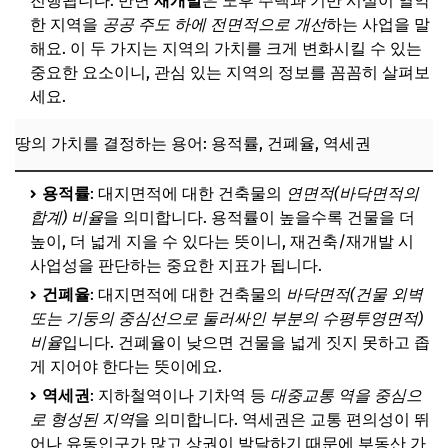
진행됩니다. 반면
재개발
은 노후 주택과 기반 시설이 열악
한 지역을
공공 주도 하에 전면적으로 개선
하는 사업을 말
해요. 이 두 가지는 지역의 가치를 크게 변화시킬 수 있는
중요한 요소이니, 관심 있는 지역의 정보를 꼼꼼히 살펴보
세요.
땅의 가치를 결정하는 용어: 용적률, 건폐율, 역세권
용적률
: 대지면적에 대한 건축물의
연면적(바닥면적의
합계) 비율
을 의미합니다. 용적률이 높을수록 건물을 더
높이, 더 넓게 지을 수 있다는 뜻이니, 재건축/재개발 시
사업성을 판단하는 중요한 지표가 됩니다.
건폐율
: 대지면적에 대한 건축물의
바닥면적(건물 외벽
또는 기둥의 중심선으로 둘러싸인 부분의 수평투영면적)
비율
입니다. 건폐율이 낮으면 건물을 넓게 짓지 못하고 좁
게 지어야 한다는 뜻이에요.
역세권
: 지하철역이나 기차역 등
대중교통 역을 중심으
로 형성된 지역
을 의미합니다. 역세권은 교통 편의성이 뛰
어나 유동인구가 많고 상권이 발달하기 때문에 부동산 가