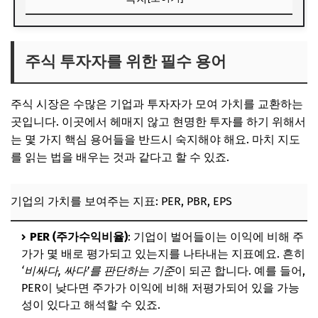
주식 투자자를 위한 필수 용어
기업의 가치를 보여주는 지표: PER, PBR, EPS
주식 투자자를 위한 필수 용어
수익과 시장의 흐름: 배당, 상하한가, 거래량
주식 시장은 수많은 기업과 투자자가 모여 가치를 교환하는
주식의 종류: 테마주, 대형주, 가치주
곳입니다. 이곳에서 헤매지 않고 현명한 투자를 하기 위해서
📌 지금 뜨는 꿀정보! 놓치지 마세요
는 몇 가지 핵심 용어들을 반드시 숙지해야 해요. 마치 지도
추가할인 코드 WRVE6
를 읽는 법을 배우는 것과 같다고 할 수 있죠.
부동산 투자, 이것만 알면 성공! 핵심 용어
기업의 가치를 보여주는 지표: PER, PBR, EPS
대출과 관련된 필수 개념: LTV, DTI, DSR
부동산 시장의 큰 흐름: 전세가율, 재건축, 재개발
PER (주가수익비율)
: 기업이 벌어들이는 이익에 비해 주
땅의 가치를 결정하는 용어: 용적률, 건폐율, 역세권
가가 몇 배로 평가되고 있는지를 나타내는 지표예요. 흔히
‘비싸다, 싸다’를 판단하는 기준
이 되곤 합니다. 예를 들어,
투자 기법과 관련된 용어: 갭투자, 분양권, 입주권
PER이 낮다면 주가가 이익에 비해 저평가되어 있을 가능
📌 지금 뜨는 꿀정보! 놓치지 마세요
성이 있다고 해석할 수 있죠.