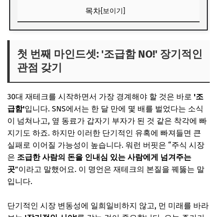
목차
[보이기]
첫 번째 마인드셋: '조급함 NO!' 장기적인 관점 갖기
📌 지금 뜨는 꿀정보! 놓치지 마세요
첫 번째 마인드셋: '조급함 NO!' 장기적인
관점 갖기
추가할인 코드 WRVE6
두 번째 마인드셋: '감정적 투자 금지!' 냉철함 유지하기
30대 재테크를 시작하면서 가장 경계해야 할 것은 바로
'조
📌 지금 뜨는 꿀정보! 놓치지 마세요
급함'
입니다. SNS에서는 한 달 만에 몇 배를 벌었다는 소식
추가할인 코드 WRVE6
이 넘쳐나고, 옆 동료가 갑자기 부자가 된 것 같은 착각에 빠
지기도 하죠. 하지만 이러한 단기적인 유혹에 빠져들면 큰
세 번째 마인드셋: '꾸준함이 답!' 습관처럼 재테크하기
실패로 이어질 가능성이 높습니다. 워런 버핏은 “주식 시장
📌 지금 뜨는 꿀정보! 놓치지 마세요
은
조급한 사람의 돈을 인내심 있는 사람에게 넘겨주는
추가할인 코드 WRVE6
곳
”이라고 말했어요. 이 명언은 재테크의 본질을 꿰뚫는 말
입니다.
네 번째 마인드셋: '배움은 끝없이!' 지식에 투자하기
📌 지금 뜨는 꿀정보! 놓치지 마세요
단기적인 시장 변동성에 일희일비하지 않고, 먼 미래를 바라
추가할인 코드 WRVE6