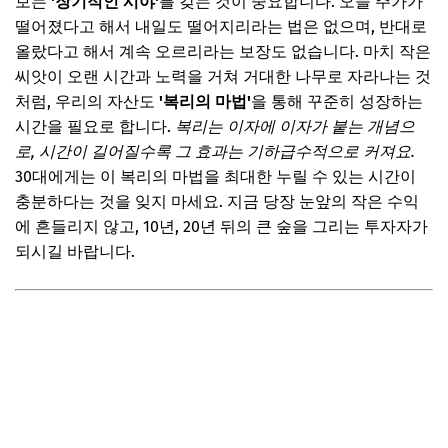
보는
'장기적인 시야'
를 갖는 것이 중요합니다. 오늘 주가가
떨어졌다고 해서 내일도 떨어지리라는 법은 없으며, 반대로
다섯 번째 마인드셋: '무리한 욕심 금지!' 리스크 관리 능력 키
올랐다고 해서 계속 오르리라는 보장도 없습니다. 마치 작은
우기
씨앗이 오랜 시간과 노력을 거쳐 거대한 나무로 자라나는 것
📌 지금 뜨는 꿀정보! 놓치지 마세요
처럼, 우리의 자산도
'복리의 마법'
을 통해 꾸준히 성장하는
추가할인 코드 WRVE6
시간을 필요로 합니다.
복리는 이자에 이자가 붙는 개념으
로, 시간이 길어질수록 그 효과는 기하급수적으로 커져요.
📌 지금 뜨는 꿀정보! 놓치지 마세요
30대에게는 이 복리의 마법을 최대한 누릴 수 있는 시간이
추가할인 코드 WRVE6
충분하다는 것을 잊지 마세요. 지금 당장 눈앞의 작은 수익
자주 묻는 질문
에 흔들리지 않고, 10년, 20년 뒤의 큰 숲을 그리는 투자자가
되시길 바랍니다.
Q. 30대에 재테크 시작, 너무 늦었을까요?
Q. 어떤 마인드셋이 가장 중요할까요?
Q. 투자 실패를 극복하는 마인드셋은?
Q. 재테크 마인드셋을 바꾸는 데 얼마나 걸리나요?
📌 지금 뜨는 꿀정보! 놓치지 마세요
추가할인 코드 WRVE6