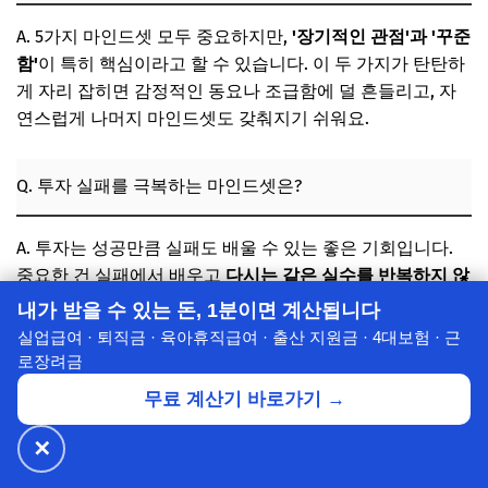
A. 5가지 마인드셋 모두 중요하지만,
'장기적인 관점'과 '꾸준
함'
이 특히 핵심이라고 할 수 있습니다. 이 두 가지가 탄탄하
게 자리 잡히면 감정적인 동요나 조급함에 덜 흔들리고, 자
연스럽게 나머지 마인드셋도 갖춰지기 쉬워요.
Q. 투자 실패를 극복하는 마인드셋은?
A. 투자는 성공만큼 실패도 배울 수 있는 좋은 기회입니다.
중요한 건 실패에서 배우고
다시는 같은 실수를 반복하지 않
는 것
이에요.
자기 비판적인 사고로 원인을 분석하고, 부족
내가 받을 수 있는 돈, 1분이면 계산됩니다
한 점을 보완하며 다음 투자를 준비하는 긍정적인 마인드가
실업급여 · 퇴직금 · 육아휴직급여 · 출산 지원금 · 4대보험 · 근
필요합니다.
로장려금
무료 계산기 바로가기 →
Q. 재테크 마인드셋을 바꾸는 데 얼마나 걸리나요?
✕
🔥 넷플릭스·디즈니+
월 ₩4,900~
공식가 1/3
✕
할인받기 →
⭐ 7년의 신뢰
A. 마인드셋은 하루아침에 바뀌지 않아요. 꾸준한 노력과 경