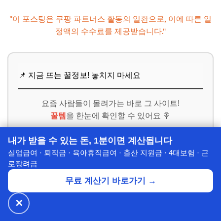
"이 포스팅은 쿠팡 파트너스 활동의 일환으로, 이에 따른 일
정액의 수수료를 제공받습니다."
📌 지금 뜨는 꿀정보! 놓치지 마세요
요즘 사람들이 몰려가는 바로 그 사이트!
꿀템
을 한눈에 확인할 수 있어요 🍭
내가 받을 수 있는 돈, 1분이면 계산됩니다
👉 바로 확인하러 가기
실업급여 · 퇴직금 · 육아휴직급여 · 출산 지원금 · 4대보험 · 근
로장려금
무료 계산기 바로가기 →
겜스고는
넷플릭스, 디즈니+, 유튜브, ChatGPT 등
의
유료 서비스를
✕
🔥 넷플릭스·디즈니+
월 ₩4,900~
공식가 1/3
✕
할인받기 →
최대 60% 할인 받아
이용할 수 있습니다.
⭐ 7년의 신뢰