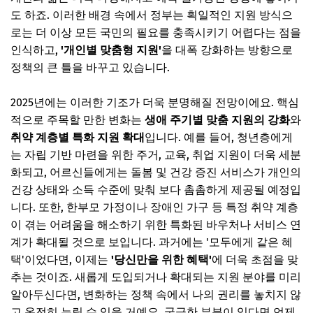
도 하죠. 이러한 배경 속에서 정부는 획일적인 지원 방식으
3단계: 전문가의 도움(사회복지사 등) 받기
로는 더 이상 모든 국민의 필요를 충족시키기 어렵다는 점을
📌 지금 뜨는 꿀정보! 놓치지 마세요
인식하고,
'개인별 맞춤형 지원'
을 대폭 강화하는 방향으로
추가할인 코드 WRVE6
정책의 큰 틀을 바꾸고 있습니다.
놓치기 쉬운 생활 밀착형 복지 혜택 총정리
2025년에는 이러한 기조가 더욱 분명해질 전망이에요. 핵심
에너지 바우처 및 난방비 지원
적으로 주목할 만한 변화는
생애 주기별 맞춤 지원의 강화
와
문화누리 카드와 여가/자기계발 지원
취약 계층별 특화 지원 확대
입니다. 예를 들어, 청년층에게
는 자립 기반 마련을 위한 주거, 교육, 취업 지원이 더욱 세분
아이돌봄 서비스 및 교육비 지원
화되고, 어르신들에게는 돌봄 및 건강 증진 서비스가 개인의
의료비 경감 및 건강 증진 프로그램
건강 상태와 소득 수준에 맞춰 보다 촘촘하게 제공될 예정입
📌 지금 뜨는 꿀정보! 놓치지 마세요
니다. 또한, 한부모 가정이나 장애인 가구 등 특정 취약 계층
이 겪는 어려움을 해소하기 위한 특화된 바우처나 서비스 연
추가할인 코드 WRVE6
계가 확대될 것으로 보입니다. 과거에는 '모두에게 같은 혜
복지 정책 신청 시 주의할 점 및 오해 피하기
택'이었다면, 이제는
'당신만을 위한 혜택'
에 더욱 초점을 맞
추는 것이죠. 새롭게 도입되거나 확대되는 지원 분야를 미리
신청 자격 요건 꼼꼼히 확인하기
알아두신다면, 변화하는 정책 속에서 나의 권리를 놓치지 않
필요 서류 미리 준비하고 정확히 제출하기
고 온전히 누릴 수 있을 거예요. 궁금한 부분이 있다면 언제