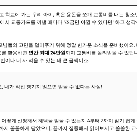
 확인해 볼까요?
 학교에 가는 우리 아이, 혹은 용돈을 쪼개 교통비를 내는 청소년
용했을 때 지원되나요?
서 교통카드를 꺼낼 때마다 '조금만 아낄 수 있다면' 하고 생각한
받을 수 있나요?
물 체크리스트
모님들의 고민을 덜어주기 위해 정말 반가운 소식을 준비했어요.
제도를 활용하면
연간 최대 24만원
까지 교통비를 돌려받을 수 있답니다
는 온라인 신청 절차 가이드
번이나 더 사 먹을 수 있는 꽤 큰 금액이죠!
떻게 지급되나요?
따라 환급!
, 내가 직접 챙기지 않으면 받을 수 없다는 사실!
방법
문들
치면 어떻게 되나요?
 어떻게 신청해서 혜택을 받을 수 있는지 A부터 Z까지 알기 쉽게
드로도 신청이 가능한가요?
까지 꼼꼼하게 담았으니, 끝까지 집중해서 읽어보시고 쏠쏠한 교