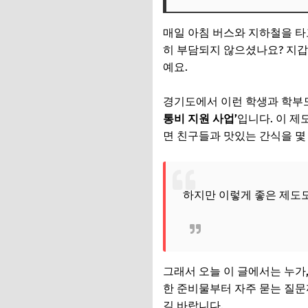
먼저, 지원 대상부터
매일 아침 버스와 지하철을 타고
어떤 교통수단을 이
히 부담되지 않으셨나요? 지갑에
예요.
그래서, 얼마나 지원
신청 전 필수 준비
경기도에서 이런 학생과 학부
통비 지원 사업’
입니다. 이 
PC/모바일로 따라하
면 친구들과 맛있는 간식을 몇 
교통비는 언제, 어
분기별 사용 실적에 
하지만 이렇게 좋은 제도도
지급 시기와 확인 
FAQ: 자주 묻는 질
Q. 신청 기간을 놓
그래서 오늘 이 글에서는 누가,
Q. 부모님 명의 카
한 준비물부터 자주 묻는 질문
길 바랍니다.