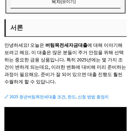
목차
[보이기]
서론
버팀목전세자금대출이란?
서론
2025년의 변화
안녕하세요! 오늘은
버팀목전세자금대출
에 대해 이야기해
금리와 한도
보려고 해요. 이 대출은 많은 분들이 주거 안정을 위해 선택
5가지 핵심 체크포인트
하는 중요한 금융 상품입니다. 특히 2025년에는 몇 가지 조
FAQ
건이 변하게 되는데요, 이러한 변화에 대비해 미리 준비하는
과정이 필요해요. 준비가 잘 되어 있으면 대출 진행도 훨씬
Q. 대출 신청은 어떻게 하나요?
수월하게 할 수 있답니다.
Q. 최저 금리는 얼마인가요?
Q. 상환 방법에는 어떤 종류가 있나요?
🔗 2025 청년버팀목전세대출 조건, 한도, 신청 방법 총정리
Q. 대출 거절 사유는?
Q. 대출 시 주의해야 할 점은?
마무리 및 팁