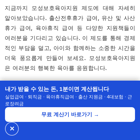
지금까지 모성보호육아지원 제도에 대해 자세히
알아보았습니다. 출산전후휴가 급여, 유산 및 사산
휴가 급여, 육아휴직 급여 등 다양한 지원책들이
여러분을 기다리고 있습니다. 이 제도를 통해 경제
적인 부담을 덜고, 아이와 함께하는 소중한 시간을
더욱 풍요롭게 만들어 보세요. 모성보호육아지원
은 여러분의 행복한 육아를 응원합니다.
모성보호육아지원 제도는 단순한 경제적 지원을
내가 받을 수 있는 돈, 1분이면 계산됩니다
넘어, 사회 전체의 행복과 발전을 위한 투자입니다.
실업급여 · 퇴직금 · 육아휴직급여 · 출산 지원금 · 4대보험 · 근
이 제도를 통해 더 많은 여성들이 안심하고 출산하
로장려금
고, 아이들이 행복하게 성장할 수 있는 사회를 만
무료 계산기 바로가기 →
들어 나가야 합니다. 또한, 모성보호육아지원에 대
✕
🔥 넷플릭스·디즈니+
월 ₩4,900~
공식가 1/3
✕
할인받기 →
한 사회적 인식을 개선하고, 더 많은 지원책을 마
⭐ 7년의 신뢰