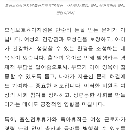
모성보호육아지원(출산전후휴가(유산ㆍ사산휴가 포함) 급여, 육아휴직등 급여)
모성보호육아지원 꿀팁
관련 이미지
모성보호육아지원 주의사항
모성보호육아지원은 단순히 돈을 받는 문제가 아
7. FAQ: 모성보호육아지원, 궁금한 점을 해결해 드립니다!
닙니다. 여성의 건강권과 모성권을 보장하고, 아이
자주 묻는 질문
가 건강하게 성장할 수 있는 환경을 조성하는 데
마무리하며
목적이 있습니다. 출산과 육아로 인해 발생하는 경
제적 부담을 덜어줌으로써, 부모가 아이 양육에 집
중할 수 있도록 돕고, 나아가 저출산 문제 해결에
도 기여하는 중요한 제도입니다. 이러한 지원은 여
성의 사회 참여를 장려하고, 성평등한 사회를 만들
어가는 데에도 긍정적인 영향을 미칩니다.
특히, 출산전후휴가와 육아휴직은 여성 근로자가
경력 단절 없이 출산과 육아를 병행할 수 있도록