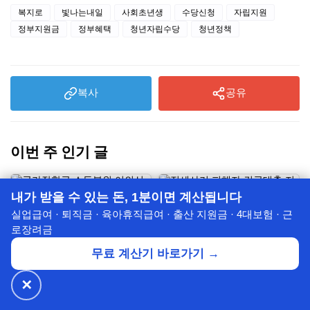
복지로
빛나는내일
사회초년생
수당신청
자립지원
정부지원금
정부혜택
청년자립수당
청년정책
복사
공유
이번 주 인기 글
내가 받을 수 있는 돈, 1분이면 계산됩니다
실업급여 · 퇴직금 · 육아휴직급여 · 출산 지원금 · 4대보험 · 근
로장려금
무료 계산기 바로가기 →
✕
🔥 넷플릭스·디즈니+
월 ₩4,900~
공식가 1/3
✕
할인받기 →
국가장학금 소득분위 이의신청 하
전세사기 피해자 긴급대출 지원 신
⭐ 7년의 신뢰
는법과 재산정 신청 절차, 필요서류
청방법 총정리 [2026년 기준]