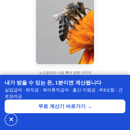
노인일자리 사업 확대 관련 이미지
내가 받을 수 있는 돈, 1분이면 계산됩니다
노인일자리 사업에 대한 궁금증을 해결하기 위해
실업급여 · 퇴직금 · 육아휴직급여 · 출산 지원금 · 4대보험 · 근
로장려금
자주 묻는 질문들을 모아 FAQ 섹션을 준비했습니
무료 계산기 바로가기 →
다.
✕
🔥 넷플릭스·디즈니+
월 ₩4,900~
공식가 1/3
✕
할인받기 →
Q: 노인일자리 사업은 누가 참여할 수 있나요?
⭐ 7년의 신뢰