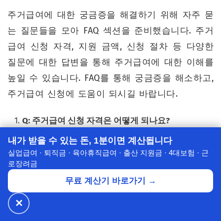
주거급여에 대한 궁금증을 해결하기 위해 자주 묻
는 질문들을 모아 FAQ 섹션을 준비했습니다. 주거
급여 신청 자격, 지원 금액, 신청 절차 등 다양한
질문에 대한 답변을 통해 주거급여에 대한 이해를
높일 수 있습니다. FAQ를 통해 궁금증을 해소하고,
주거급여 신청에 도움이 되시길 바랍니다.
Q: 주거급여 신청 자격은 어떻게 되나요?
A: 소득 인정액이 기준 중위소득 일정 비율 이하인
내가 받을 수 있는 돈, 1분이면 계산됩니다
가구입니다. 자세한 기준은 가구원 수에 따라 다릅
실업급여 · 퇴직금 · 육아휴직급여 · 출산 지원금 · 4대보험 · 근
로장려금
니다.
무료 계산기 바로가기 →
Q: 소득 인정액은 어떻게 계산하나요?
✕
🔥 넷플릭스·디즈니+
월 ₩4,900~
공식가 1/3
A: 실제 소득과 재산을 소득으로 환산한 금액을 합
✕
할인받기 →
⭐ 7년의 신뢰
산하여 계산합니다.